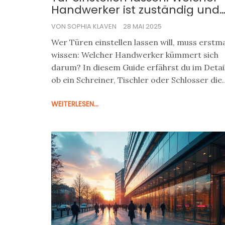
Handwerker ist zuständig und
wie läuft der Service ab?
VON SOPHIA KLAVEN
28 MAI 2025
Wer Türen einstellen lassen will, muss erstm
wissen: Welcher Handwerker kümmert sich
darum? In diesem Guide erfährst du im Detail
ob ein Schreiner, Tischler oder Schlosser die
richtige Wahl ist, was dich der Service
WEITERLESEN...
ungefähr kostet, was du beim Auftrag
beachten solltest und welche Tür-Probleme
Profis am besten lösen. Viel nützliches Wisse
und praxisnahe Tipps rund um das Thema
Türservice warten hier auf dich.