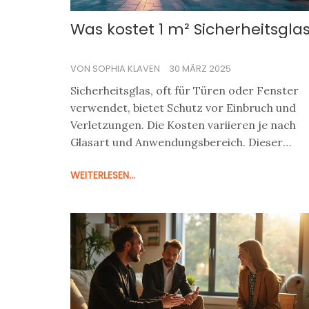
Was kostet 1 m² Sicherheitsgla
VON SOPHIA KLAVEN
30 MÄRZ 2025
Sicherheitsglas, oft für Türen oder Fenster
verwendet, bietet Schutz vor Einbruch und
Verletzungen. Die Kosten variieren je nach
Glasart und Anwendungsbereich. Dieser
Artikel untersucht, was die Preise beeinflusst
WEITERLESEN...
und gibt Tipps zur Auswahl des richtigen
Sicherheitsglases für Ihren Bedarf.