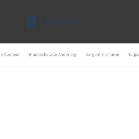
ge Abstand
Brandschutztür Änderung
Zargenfreie Türen
Türju