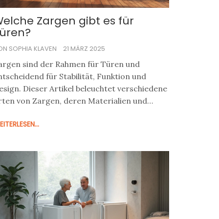
elche Zargen gibt es für
üren?
ON SOPHIA KLAVEN
21 MÄRZ 2025
argen sind der Rahmen für Türen und
ntscheidend für Stabilität, Funktion und
esign. Dieser Artikel beleuchtet verschiedene
rten von Zargen, deren Materialien und
insatzmöglichkeiten. Praktische Tipps helfen
ITERLESEN...
ei der Auswahl der passenden Zarge, um
owohl optisch als auch funktional zu
berzeugen. Verschiedene Zargenlösungen
ieten individuelle Anpassung an das Zuhause.
in Überblick über gängige Typen, ihre
igenschaften und Vorteile.