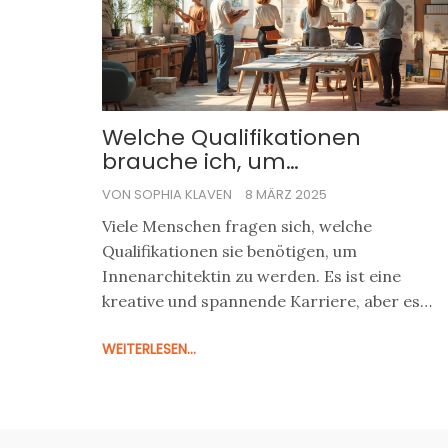
Plan ist entscheidend. Dieser Artikel hilft dabe
die richtigen Entscheidungen zu treffen und
gibt Einblicke in die vielschichtige Welt der
Hausrenovierung.
Welche Qualifikationen
brauche ich, um
Innenarchitektin zu werden?
VON SOPHIA KLAVEN
8 MÄRZ 2025
Viele Menschen fragen sich, welche
Qualifikationen sie benötigen, um
Innenarchitektin zu werden. Es ist eine
kreative und spannende Karriere, aber es
erfordert auch spezifische Fähigkeiten und
WEITERLESEN...
Erfahrung. In diesem Artikel werden wir die
wichtigsten Qualifikationen und Schritte auf
dem Weg zum Beruf des Innenarchitekten
beleuchten. Erfahren Sie, wie Sie Ihre