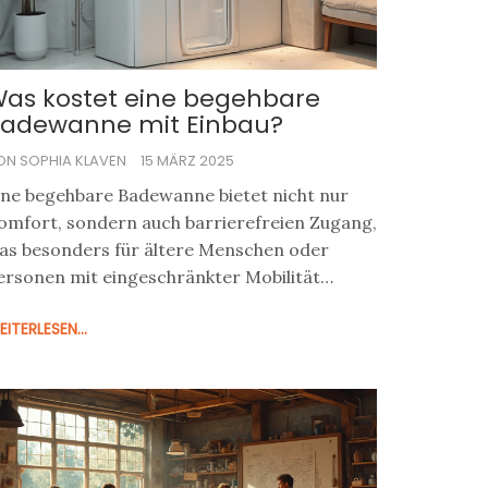
as kostet eine begehbare
adewanne mit Einbau?
ON SOPHIA KLAVEN
15 MÄRZ 2025
ine begehbare Badewanne bietet nicht nur
omfort, sondern auch barrierefreien Zugang,
as besonders für ältere Menschen oder
ersonen mit eingeschränkter Mobilität
ichtig ist. Die Kosten für den Einbau können
ITERLESEN...
e nach Modell und individuellen
nforderungen stark variieren. In diesem
rtikel gehen wir auf die wesentlichen
aktoren ein, die die Preisgestaltung
eeinflussen, und bieten Tipps, wie man beim
auf und Einbau clever sparen kann. Ob