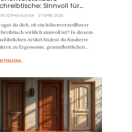
chreibtische: Sinnvoll für
esundheit, Produktivität &
ON SOPHIA KLAVEN
27 APRIL 2025
rgonomie?
ragst du dich, ob ein höhenverstellbarer
chreibtisch wirklich sinnvoll ist? In diesem
usführlichen Artikel findest du fundierte
akten zu Ergonomie, gesundheitlichen
orteilen, realen Erfahrungen und Tipps,
ITERLESEN...
amit du den besten Schreibtisch für deinen
rbeitsplatz findest. Möchtest du produktiver
rbeiten und Rückenschmerzen vorbeugen?
ier bekommst du alle Antworten rund um
öhenverstellbare Schreibtische.