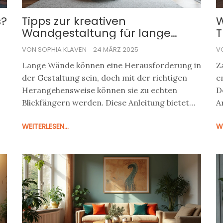
s?
Tipps zur kreativen
W
Wandgestaltung für lange
T
Wände
VON SOPHIA KLAVEN
24 MÄRZ 2025
V
Lange Wände können eine Herausforderung in
Z
der Gestaltung sein, doch mit der richtigen
e
Herangehensweise können sie zu echten
D
Blickfängern werden. Diese Anleitung bietet
A
praktische und kreative Lösungen, um große
E
WEITERLESEN...
WE
Wandflächen stilvoll zu dekorieren. Von der
b
Wahl der passenden Farbpalette bis hin zu
s
kreativen Hängekonzepten, die den Raum
ü
aufwerten und eine gemütliche Atmosphäre
b
schaffen - entdecken Sie inspirierende Wege
E
zur Verschönerung langer Wände.
E