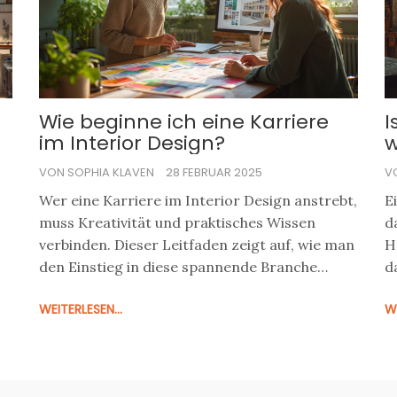
i,
M
e
Wie beginne ich eine Karriere
I
im Interior Design?
w
VON SOPHIA KLAVEN
28 FEBRUAR 2025
V
Wer eine Karriere im Interior Design anstrebt,
E
muss Kreativität und praktisches Wissen
d
verbinden. Dieser Leitfaden zeigt auf, wie man
H
den Einstieg in diese spannende Branche
d
findet. Ob Ausbildung, besondere Fähigkeiten
k
WEITERLESEN...
WE
oder praktische Tipps – wir decken alles ab,
H
was zukünftige Innenarchitekten wissen
k
müssen, um ihre Karriere zu starten.
Z
Entdecken Sie, wie Sie Ihre Leidenschaft in
P