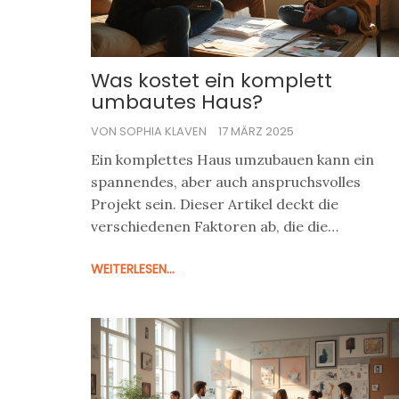
Was kostet ein komplett
umbautes Haus?
VON SOPHIA KLAVEN
17 MÄRZ 2025
Ein komplettes Haus umzubauen kann ein
spannendes, aber auch anspruchsvolles
Projekt sein. Dieser Artikel deckt die
verschiedenen Faktoren ab, die die
Umbaukosten beeinflussen können, wie
WEITERLESEN...
Materialwahl und Arbeitskosten. Er gibt
nützliche Tipps, wie man das Budget im Griff
behält und unerwartete Kosten vermeidet.
Egal, ob es um den Kauf von nachhaltigen
Materialien oder die Zusammenarbeit mit
einem Architekten geht, ein gut durchdachte