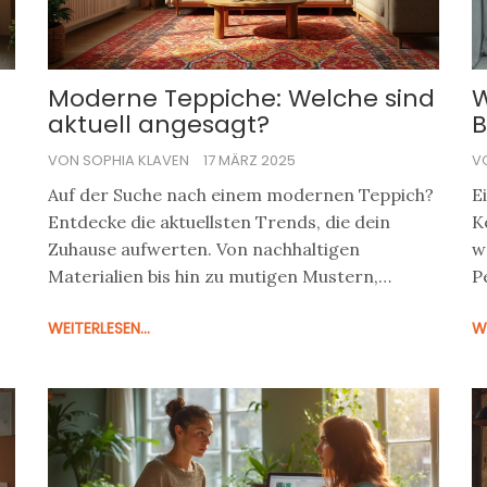
Moderne Teppiche: Welche sind
W
aktuell angesagt?
B
VON SOPHIA KLAVEN
17 MÄRZ 2025
V
Auf der Suche nach einem modernen Teppich?
E
Entdecke die aktuellsten Trends, die dein
K
Zuhause aufwerten. Von nachhaltigen
w
Materialien bis hin zu mutigen Mustern,
P
erfährst du, was gerade angesagt ist. Lass
w
WEITERLESEN...
WE
dich inspirieren und finde den perfekten
j
Teppich, der nicht nur stylisch, sondern auch
A
praktisch ist. Dein Wohnzimmer wird im
A
Handumdrehen zur Wohlfühloase.
F
b
r
K