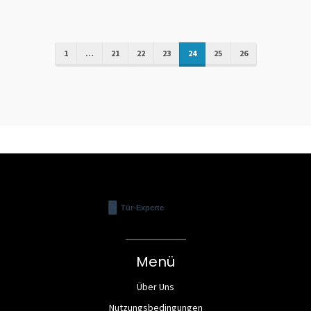
einen Beruf verwandeln können.
S
i
h
a
1
…
21
22
23
24
25
26
Menü
Über Uns
Nutzungsbedingungen