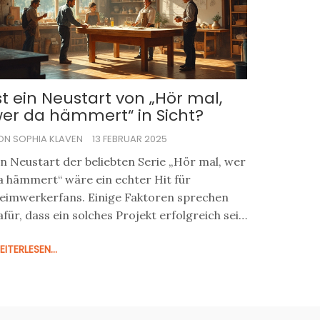
aterialwahl oder Installationsaufwand – wir
rklären, worauf Käufer achten sollten.
st ein Neustart von „Hör mal,
er da hämmert“ in Sicht?
ON SOPHIA KLAVEN
13 FEBRUAR 2025
in Neustart der beliebten Serie „Hör mal, wer
a hämmert“ wäre ein echter Hit für
eimwerkerfans. Einige Faktoren sprechen
afür, dass ein solches Projekt erfolgreich sein
önnte, vor allem wenn aktuelle Trends im
ITERLESEN...
eimwerken einbezogen werden. Die Show
önnte aktuelle DIY-Trends aufgreifen und die
uschauer mit neuen, inspirierenden
rojekten begeistern. Die Frage bleibt, ob die