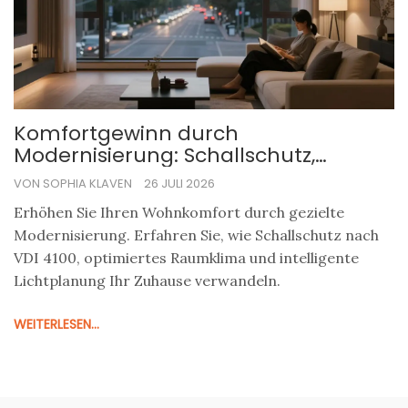
Komfortgewinn durch
Modernisierung: Schallschutz,
Raumklima und Licht optimieren
VON SOPHIA KLAVEN
26 JULI 2026
Erhöhen Sie Ihren Wohnkomfort durch gezielte
Modernisierung. Erfahren Sie, wie Schallschutz nach
VDI 4100, optimiertes Raumklima und intelligente
Lichtplanung Ihr Zuhause verwandeln.
WEITERLESEN...