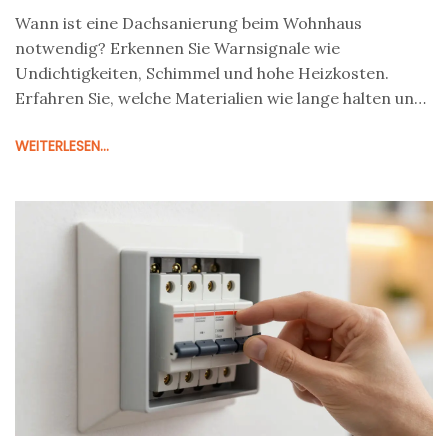
Wann ist eine Dachsanierung beim Wohnhaus
notwendig? Erkennen Sie Warnsignale wie
Undichtigkeiten, Schimmel und hohe Heizkosten.
Erfahren Sie, welche Materialien wie lange halten und
warum eine frühe Sanierung Geld und Bauschäden
WEITERLESEN...
spart.