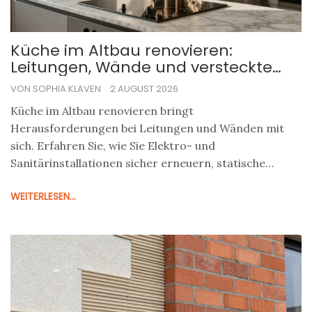
Küche im Altbau renovieren:
Leitungen, Wände und versteckte
Kosten meistern
VON SOPHIA KLAVEN
2 AUGUST 2026
Küche im Altbau renovieren bringt
Herausforderungen bei Leitungen und Wänden mit
sich. Erfahren Sie, wie Sie Elektro- und
Sanitärinstallationen sicher erneuern, statische
Risiken minimieren und versteckte Kosten vermeiden.
WEITERLESEN...