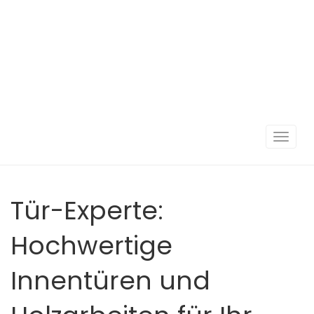
Navigat
umscha
Tür-Experte:
Hochwertige
Innentüren und