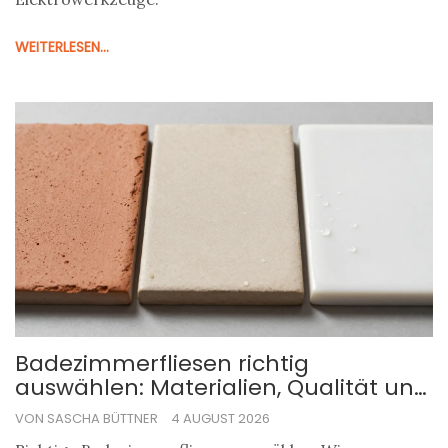
WEITERLESEN...
Badezimmerfliesen richtig
auswählen: Materialien, Qualität und
Tipps für die Renovierung
VON SASCHA BÜTTNER
4 AUGUST 2026