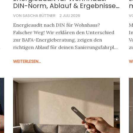
DIN-Norm, Ablauf & Ergebnisse
m
richtig verstehen
I
VON SASCHA BÜTTNER
2 JULI 2026
V
Energieaudit nach DIN für Wohnhaus?
M
Falscher Weg! Wir erklären den Unterschied
I
zur BAFA-Energieberatung, zeigen den
V
richtigen Ablauf für deinen Sanierungsfahrplan
z
und helfen dir, Kosten zu sparen.
I
WEITERLESEN...
WE
v