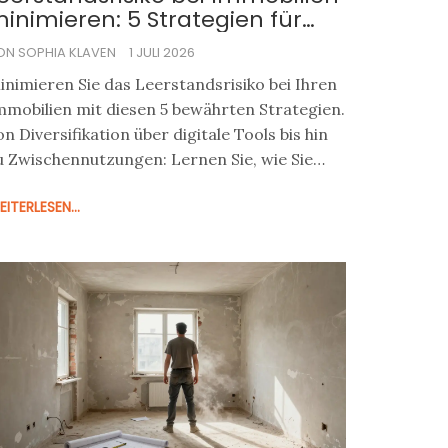
inimieren: 5 Strategien für
nvestoren
ON SOPHIA KLAVEN
1 JULI 2026
inimieren Sie das Leerstandsrisiko bei Ihren
mmobilien mit diesen 5 bewährten Strategien.
on Diversifikation über digitale Tools bis hin
u Zwischennutzungen: Lernen Sie, wie Sie
hre Rendite schützen und Leerstände
ITERLESEN...
ermeiden.