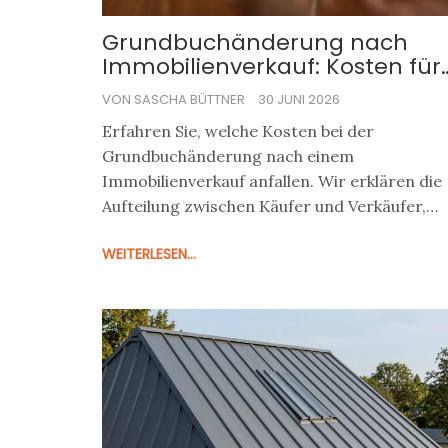
Grundbuchänderung nach
Immobilienverkauf: Kosten für
Eigentümerwechsel im Detail
VON SASCHA BÜTTNER
30 JUNI 2026
Erfahren Sie, welche Kosten bei der
Grundbuchänderung nach einem
Immobilienverkauf anfallen. Wir erklären die
Aufteilung zwischen Käufer und Verkäufer,
nennen konkrete Gebührenbeispiele basiere
WEITERLESEN...
auf dem GNotKG und geben Tipps zur
Kostenplanung.