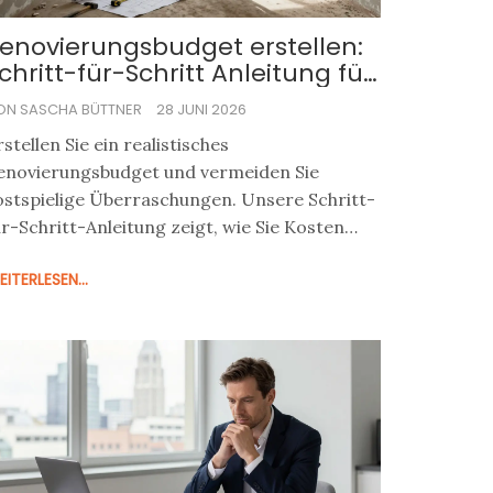
enovierungsbudget erstellen:
chritt-für-Schritt Anleitung für
ausbesitzer
ON SASCHA BÜTTNER
28 JUNI 2026
rstellen Sie ein realistisches
enovierungsbudget und vermeiden Sie
ostspielige Überraschungen. Unsere Schritt-
ür-Schritt-Anleitung zeigt, wie Sie Kosten
riorisieren, Puffer einplanen und
ITERLESEN...
örderungen nutzen.