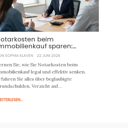
otarkosten beim
mmobilienkauf sparen:
onkrete Tipps zur
ON SOPHIA KLAVEN
22 JUNI 2026
ertragsoptimierung
ernen Sie, wie Sie Notarkosten beim
mmobilienkauf legal und effektiv senken.
rfahren Sie alles über beglaubigte
rundschulden, Verzicht auf
otaranderkonten und Vertragsoptimierung.
ITERLESEN...