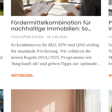
Fördermittelkombination für
P
nachhaltige Immobilien: So
I
stapeln Sie BEG, KfW und QNG
M
VON SOPHIA KLAVEN
26 JUNI 2026
V
richtig
So kombinieren Sie BEG, KfW und QNG richtig
V
für maximale Förderung. Wir erklären die
T
nd
neuen Regeln 2024/2025, Programme wie
M
'Jung kauft Alt' und geben Tipps zur optimalen
I
Stapelung.
WEITERLESEN...
WE