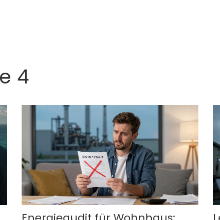
te 4
e
Energieaudit für Wohnhaus:
L