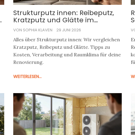
Strukturputz innen: Reibeputz,
R
Kratzputz und Glätte im
S
Vergleich
H
VON SOPHIA KLAVEN
29 JUNI 2026
V
Alles über Strukturputz innen: Wir vergleichen
E
Kratzputz, Reibeputz und Glätte. Tipps zu
R
Kosten, Verarbeitung und Raumklima für deine
k
Renovierung.
f
nd
p
WEITERLESEN...
WE
F