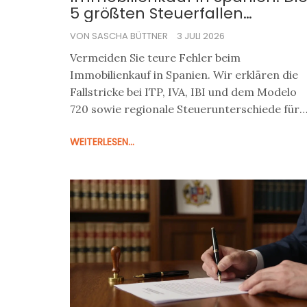
5 größten Steuerfallen
vermeiden
VON SASCHA BÜTTNER
3 JULI 2026
Vermeiden Sie teure Fehler beim
Immobilienkauf in Spanien. Wir erklären die
Fallstricke bei ITP, IVA, IBI und dem Modelo
720 sowie regionale Steuerunterschiede für
deutsche Käufer.
WEITERLESEN...