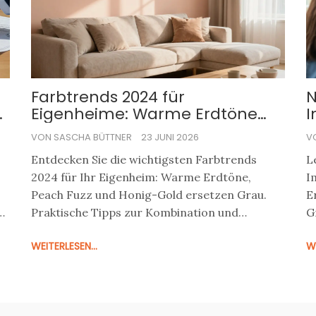
Farbtrends 2024 für
N
d
Eigenheime: Warme Erdtöne
I
statt Grau
K
VON SASCHA BÜTTNER
23 JUNI 2026
V
V
Entdecken Sie die wichtigsten Farbtrends
L
2024 für Ihr Eigenheim: Warme Erdtöne,
I
Peach Fuzz und Honig-Gold ersetzen Grau.
E
Praktische Tipps zur Kombination und
G
Anwendung.
N
WEITERLESEN...
WE