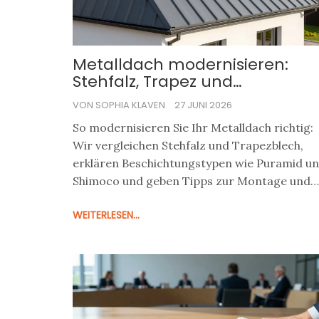
Metalldach modernisieren:
Stehfalz, Trapez und
Beschichtung im Vergleich
VON SOPHIA KLAVEN
27 JUNI 2026
So modernisieren Sie Ihr Metalldach richtig:
Wir vergleichen Stehfalz und Trapezblech,
erklären Beschichtungstypen wie Puramid u
Shimoco und geben Tipps zur Montage und
Sanierung.
WEITERLESEN...