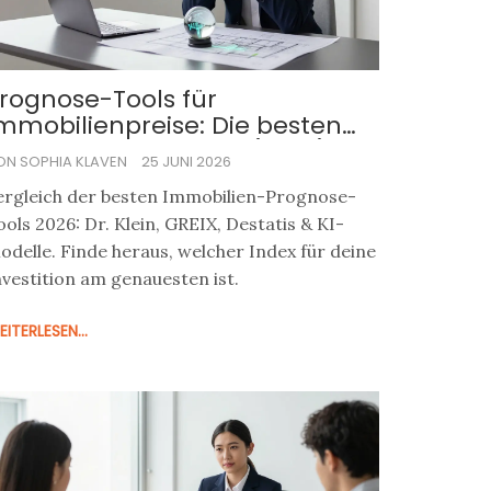
rognose-Tools für
mmobilienpreise: Die besten
odelle im Vergleich (2026)
ON SOPHIA KLAVEN
25 JUNI 2026
ergleich der besten Immobilien-Prognose-
ools 2026: Dr. Klein, GREIX, Destatis & KI-
odelle. Finde heraus, welcher Index für deine
nvestition am genauesten ist.
ITERLESEN...