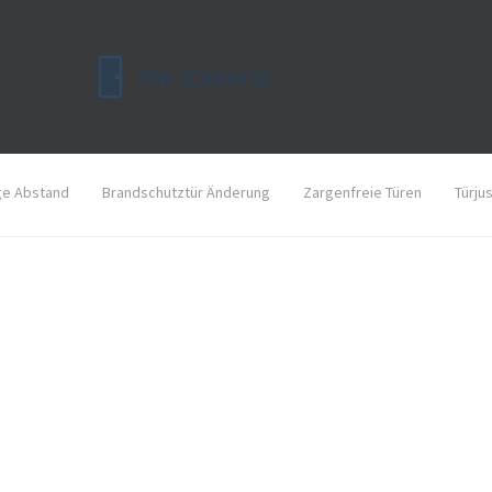
ge Abstand
Brandschutztür Änderung
Zargenfreie Türen
Türju