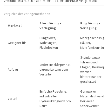
Gebäudestruktur ab. Hier ist der direkte Vergleich:
Vergleich der Verlegemethoden
Sternförmige
Ringförmige
Merkmal
Verlegung
Verlegung
Bungalows,
Mehrgeschossige
Geeignet für
Wohnungen,
Häuser,
Flachdecken
Mehrfamilienhäuse
Steigleitungen
führen durch
Jeder Heizkörper hat
Etagen, Heizkörpe
Aufbau
eigene Leitung vom
werden
Verteiler
hintereinander
geschaltet
Einfache Regelung,
Geringerer
individueller
Materialaufwand
Vorteil
Hydraulikabgleich pro
bei vielen
Raum
Stockwerken