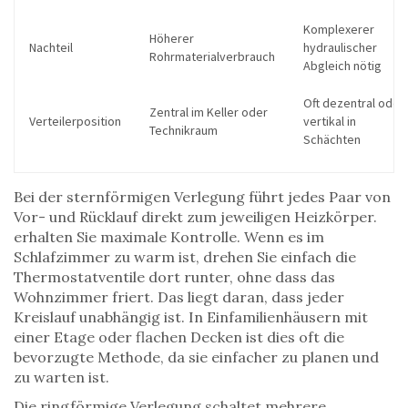
Komplexerer
Höherer
Nachteil
hydraulischer
Rohrmaterialverbrauch
Abgleich nötig
Oft dezentral oder
Zentral im Keller oder
Verteilerposition
vertikal in
Technikraum
Schächten
Bei der
sternförmigen Verlegung
führt jedes Paar von
Vor- und Rücklauf direkt zum jeweiligen Heizkörper
.
erhalten Sie maximale Kontrolle. Wenn es im
Schlafzimmer zu warm ist, drehen Sie einfach die
Thermostatventile dort runter, ohne dass das
Wohnzimmer friert. Das liegt daran, dass jeder
Kreislauf unabhängig ist. In Einfamilienhäusern mit
einer Etage oder flachen Decken ist dies oft die
bevorzugte Methode, da sie einfacher zu planen und
zu warten ist.
Die
ringförmige Verlegung
schaltet mehrere