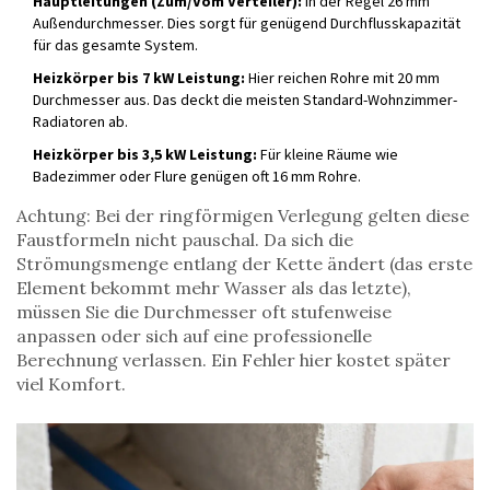
Hauptleitungen (Zum/Vom Verteiler):
In der Regel 26 mm
Außendurchmesser. Dies sorgt für genügend Durchflusskapazität
für das gesamte System.
Heizkörper bis 7 kW Leistung:
Hier reichen Rohre mit 20 mm
Durchmesser aus. Das deckt die meisten Standard-Wohnzimmer-
Radiatoren ab.
Heizkörper bis 3,5 kW Leistung:
Für kleine Räume wie
Badezimmer oder Flure genügen oft 16 mm Rohre.
Achtung: Bei der ringförmigen Verlegung gelten diese
Faustformeln nicht pauschal. Da sich die
Strömungsmenge entlang der Kette ändert (das erste
Element bekommt mehr Wasser als das letzte),
müssen Sie die Durchmesser oft stufenweise
anpassen oder sich auf eine professionelle
Berechnung verlassen. Ein Fehler hier kostet später
viel Komfort.