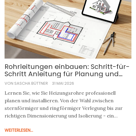
Rohrleitungen einbauen: Schritt-für-
Schritt Anleitung für Planung und
Installation
VON SASCHA BÜTTNER
31 MAI 2026
Lernen Sie, wie Sie Heizungsrohre professionell
planen und installieren. Von der Wahl zwischen
sternförmiger und ringförmiger Verlegung bis zur
richtigen Dimensionierung und Isolierung - ein
praxisnaher Guide für Ihre Heizungsmodernisierung.
WEITERLESEN...