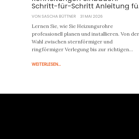
Schritt-für-Schritt Anleitung fü
Planung und Installation
VON SASCHA BÜTTNER
31 MAI 2026
Lernen Sie, wie Sie Heizungsrohre
professionell planen und installieren. Von de
Wahl zwischen sternförmiger und
ringförmiger Verlegung bis zur richtigen
Dimensionierung und Isolierung - ein
WEITERLESEN...
praxisnaher Guide für Ihre
Heizungsmodernisierung.