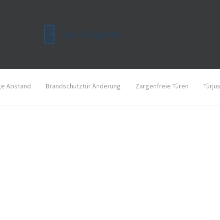
ge Abstand
Brandschutztür Änderung
Zargenfreie Türen
Türju