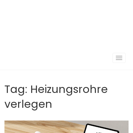
Navigat
umscha
Tag: Heizungsrohre
verlegen