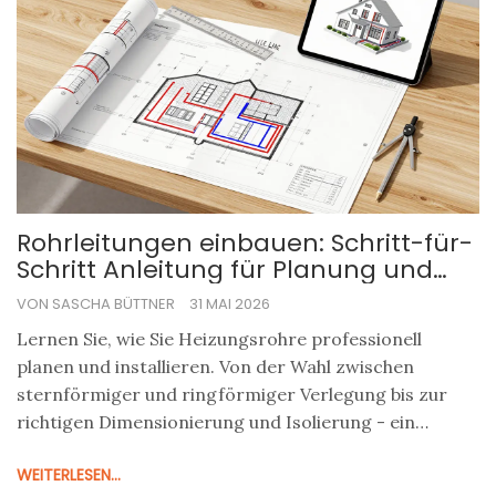
Rohrleitungen einbauen: Schritt-für-
Schritt Anleitung für Planung und
Installation
VON SASCHA BÜTTNER
31 MAI 2026
Lernen Sie, wie Sie Heizungsrohre professionell
planen und installieren. Von der Wahl zwischen
sternförmiger und ringförmiger Verlegung bis zur
richtigen Dimensionierung und Isolierung - ein
praxisnaher Guide für Ihre Heizungsmodernisierung.
WEITERLESEN...