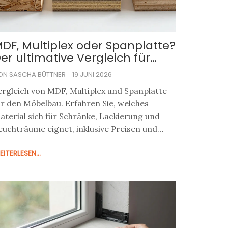
DF, Multiplex oder Spanplatte?
er ultimative Vergleich für
Möbelbau
ON SASCHA BÜTTNER
19 JUNI 2026
ergleich von MDF, Multiplex und Spanplatte
ür den Möbelbau. Erfahren Sie, welches
aterial sich für Schränke, Lackierung und
euchträume eignet, inklusive Preisen und
erarbeitungstipps.
ITERLESEN...