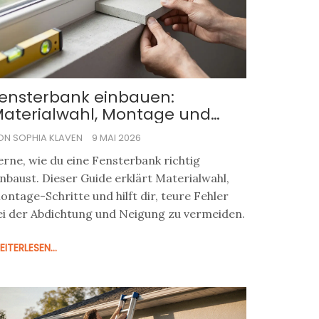
ensterbank einbauen:
aterialwahl, Montage und
äufige Fehler vermeiden
ON SOPHIA KLAVEN
9 MAI 2026
erne, wie du eine Fensterbank richtig
inbaust. Dieser Guide erklärt Materialwahl,
ontage-Schritte und hilft dir, teure Fehler
ei der Abdichtung und Neigung zu vermeiden.
ITERLESEN...