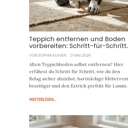
Teppich entfernen und Boden
vorbereiten: Schritt-für-Schritt
Anleitung für ein perfektes
VON SOPHIA KLAVEN
21 MAI 2026
Ergebnis
Alten Teppichboden selbst entfernen? Hier
erfährst du Schritt für Schritt, wie du den
Belag sicher abziehst, hartnäckige Kleberres
beseitigst und den Estrich perfekt für Lamin
oder Vinyl vorbereitest.
WEITERLESEN...