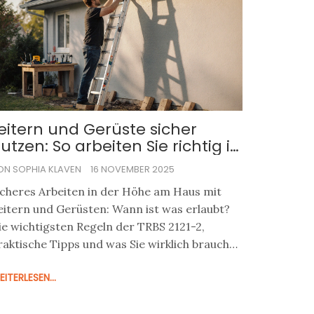
eitern und Gerüste sicher
utzen: So arbeiten Sie richtig in
er Höhe am Haus
ON SOPHIA KLAVEN
16 NOVEMBER 2025
icheres Arbeiten in der Höhe am Haus mit
eitern und Gerüsten: Wann ist was erlaubt?
ie wichtigsten Regeln der TRBS 2121-2,
raktische Tipps und was Sie wirklich brauchen
 ohne Risiko.
ITERLESEN...