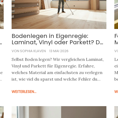
Bodenlegen in Eigenregie:
F
-
Laminat, Vinyl oder Parkett? Der
M
ultimative DIY-Guide
h
VON SOPHIA KLAVEN
13 MAI 2026
V
Selbst Boden legen? Wir vergleichen Laminat,
L
Vinyl und Parkett für Eigenregie. Erfahre,
e
te
welches Material am einfachsten zu verlegen
M
at
ist, wie viel du sparst und welche Fehler du
b
vermeiden solltest.
WEITERLESEN...
WE