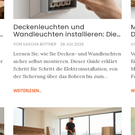
Deckenleuchten und
M
Wandleuchten installieren: Die
D
sichere Montage im
VON SASCHA BÜTTNER
28 JULI 2026
V
Wohnbereich
Lernen Sie, wie Sie Decken- und Wandleuchten
V
er
sicher selbst montieren. Dieser Guide erklärt
f
Schritt für Schritt die Elektroinstallation, von
M
der Sicherung über das Bohren bis zum
F
korrekten Anschluss nach VDE-Norm.
V
WEITERLESEN...
WE