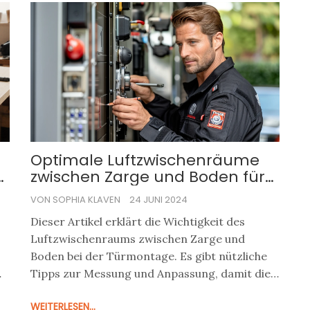
Optimale Luftzwischenräume
zwischen Zarge und Boden für
eine perfekte Passform
VON SOPHIA KLAVEN
24 JUNI 2024
Dieser Artikel erklärt die Wichtigkeit des
Luftzwischenraums zwischen Zarge und
Boden bei der Türmontage. Es gibt nützliche
Tipps zur Messung und Anpassung, damit die
Tür perfekt sitzt. Außerdem werden häufige
WEITERLESEN...
Fehler und deren Vermeidung besprochen, um