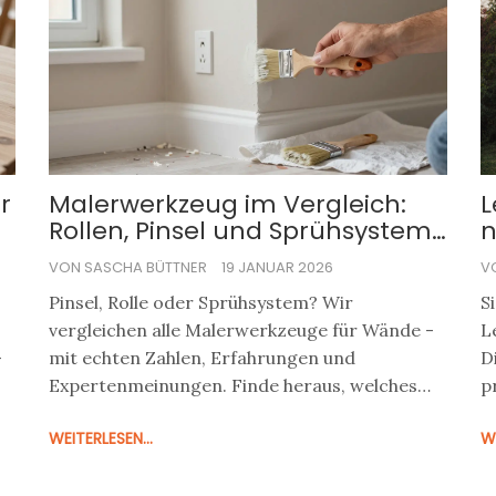
r
Malerwerkzeug im Vergleich:
L
Rollen, Pinsel und Sprühsysteme
n
- Was sich wirklich lohnt
d
VON SASCHA BÜTTNER
19 JANUAR 2026
V
Pinsel, Rolle oder Sprühsystem? Wir
S
vergleichen alle Malerwerkzeuge für Wände -
L
-
mit echten Zahlen, Erfahrungen und
D
Expertenmeinungen. Finde heraus, welches
p
Werkzeug wirklich für dich passt.
-
WEITERLESEN...
WE