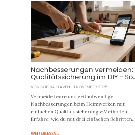
Nachbesserungen vermeiden:
Qualitätssicherung im DIY - So
sparst du Zeit und Geld
VON SOPHIA KLAVEN
1 NOVEMBER 2025
Vermeide teure und zeitaufwendige
Nachbesserungen beim Heimwerken mit
einfachen Qualitätssicherungs-Methoden.
Erfahre, wie du mit drei einfachen Schritten
Fehler reduzierst und deine DIY-Projekte
WEITERLESEN...
professionell machst.