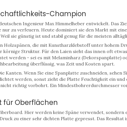
tschaftlichkeits-Champion
deutschen Ingenieur Max Himmelheber entwickelt
. Das Zi
e nur zu verfeuern. Heute dominiert sie den Markt mit ein
eil sie günstig ist und stabil genug für die meisten alltäg
n Holzspänen, die mit Kunstharzklebstoff unter hohem Dr
 körnige Struktur. Für den Laien sieht das innen oft etwas 
tet werden - sei es mit Melaminharz (Dekorspanplatte) ode
bearbeitung überflüssig, was Zeit und Kosten spart.
Die Kanten. Wenn Sie eine Spanplatte zuschneiden, sehen S
htet werden, sonst zieht die Platte Feuchtigkeit ein und q
 nicht richtig vorbohrt. Ein Mindestbohrerdurchmesser v
st für Oberflächen
Fiberboard
. Hier werden keine Späne verwendet, sondern e
ruck zu einer sehr dichten Platte gepresst. Das Resultat 