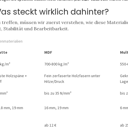
as steckt wirklich dahinter?
 treffen, müssen wir zuerst verstehen, wie diese Materiali
 Stabilität und Bearbeitbarkeit.
enmaterialien
atte
MDF
Mult
 kg/m³
700-800 kg/m³
550-
ste Holzspäne +
Fein zerfaserte Holzfasern unter
Gekr
f
Hitze/Druck
Lage
N/mm²
bis zu 35 N/mm²
bis 
18 mm, 19 mm
16 mm, 19 mm
6 mm
ab 12 €
ab 2