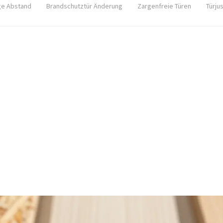
ge Abstand
Brandschutztür Änderung
Zargenfreie Türen
Türju