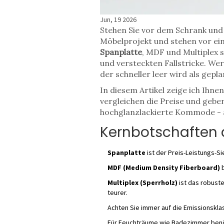
Jun, 19 2026
Stehen Sie vor dem Schrank und 
Möbelprojekt und stehen vor ei
Spanplatte
,
MDF
und
Multiplex
s
und versteckten Fallstricke. Wer
der schneller leer wird als gepla
In diesem Artikel zeige ich Ihne
vergleichen die Preise und geben
hochglanzlackierte Kommode - am
Kernbotschaften a
Spanplatte
ist der Preis-Leistungs-S
MDF (Medium Density Fiberboard)
b
Multiplex (Sperrholz)
ist das robuste
teurer.
Achten Sie immer auf die Emissionskl
Für Feuchträume wie Badezimmer benöt