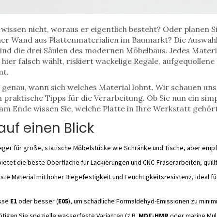
wissen nicht, woraus er eigentlich besteht? Oder planen S
ner Wand aus Plattenmaterialien im Baumarkt? Die Auswahl
ind die drei Säulen des modernen Möbelbaus. Jedes Materi
 hier falsch wählt, riskiert wackelige Regale, aufgequollen
nt.
n genau, wann sich welches Material lohnt. Wir schauen uns
 praktische Tipps für die Verarbeitung. Ob Sie nun ein sim
 Ende wissen Sie, welche Platte in Ihre Werkstatt gehört
uf einen Blick
ieger für große, statische Möbelstücke wie Schränke und Tische, aber empf
ietet die beste Oberfläche für Lackierungen und CNC-Fräserarbeiten, quillt
ste Material mit hoher Biegefestigkeit und Feuchtigkeitsresistenz, ideal 
asse
E1
oder besser (
E05
), um schädliche Formaldehyd-Emissionen zu minim
igen Sie spezielle wasserfeste Varianten (z.B.
MDF-HMR
oder marine Mult