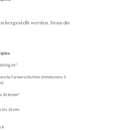
en hergestellt werden. Denn die
iplex
650 kg/m³
euzte Furnierschichten (mindestens 5
n)
zu 45 N/mm²
 bis 28 mm
5 €