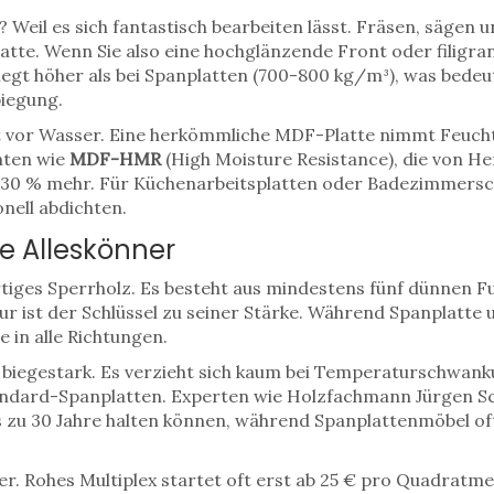
il es sich fantastisch bearbeiten lässt. Fräsen, sägen un
latte. Wenn Sie also eine hochglänzende Front oder filigrane
iegt höher als bei Spanplatten (700-800 kg/m³), was bedeute
biegung.
t vor Wasser. Eine herkömmliche MDF-Platte nimmt Feuchtig
anten wie
MDF-HMR
(High Moisture Resistance), die von H
a 30 % mehr. Für Küchenarbeitsplatten oder Badezimmers
nell abdichten.
te Alleskönner
iges Sperrholz. Es besteht aus mindestens fünf dünnen Fu
ur ist der Schlüssel zu seiner Stärke. Während Spanplatte
e in alle Richtungen.
 biegestark. Es verzieht sich kaum bei Temperaturschwanku
tandard-Spanplatten. Experten wie Holzfachmann Jürgen Sc
s zu 30 Jahre halten können, während Spanplattenmöbel oft
her. Rohes Multiplex startet oft erst ab 25 € pro Quadratme