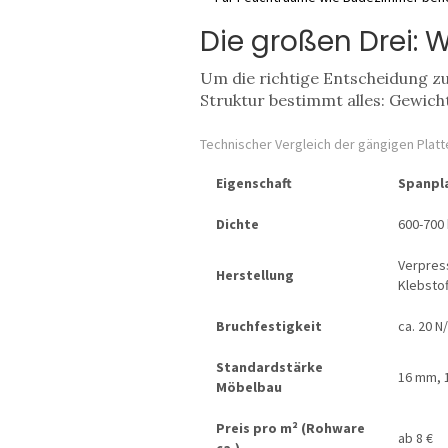
Die großen Drei: W
Um die richtige Entscheidung zu
Struktur bestimmt alles: Gewicht,
Technischer Vergleich der gängigen Platt
Eigenschaft
Spanpl
Dichte
600-700
Verpres
Herstellung
Klebstof
Bruchfestigkeit
ca. 20 
Standardstärke
16 mm, 
Möbelbau
Preis pro m² (Rohware
ab 8 €
ca.)