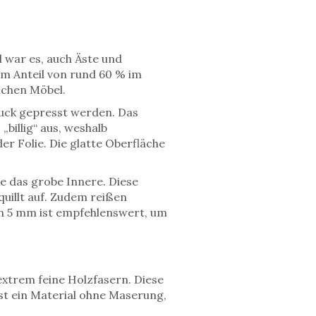
el war es, auch Äste und
em Anteil von rund 60 % im
lichen Möbel.
uck gepresst werden. Das
„billig“ aus, weshalb
r Folie. Die glatte Oberfläche
ie das grobe Innere. Diese
uillt auf. Zudem reißen
on 5 mm ist empfehlenswert, um
xtrem feine Holzfasern. Diese
ist ein Material ohne Maserung,