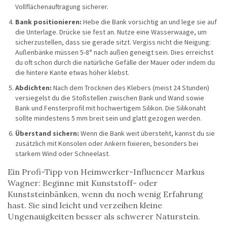
Vollflächenauftragung sicherer.
Bank positionieren:
Hebe die Bank vorsichtig an und lege sie auf
die Unterlage. Drücke sie fest an. Nutze eine Wasserwaage, um
sicherzustellen, dass sie gerade sitzt. Vergiss nicht die Neigung:
Außenbänke müssen 5-8° nach außen geneigt sein. Dies erreichst
du oft schon durch die natürliche Gefälle der Mauer oder indem du
die hintere Kante etwas höher klebst.
Abdichten:
Nach dem Trocknen des Klebers (meist 24 Stunden)
versiegelst du die Stoßstellen zwischen Bank und Wand sowie
Bank und Fensterprofil mit hochwertigem Silikon. Die Silikonaht
sollte mindestens 5 mm breit sein und glatt gezogen werden.
Überstand sichern:
Wenn die Bank weit übersteht, kannst du sie
zusätzlich mit Konsolen oder Ankern fixieren, besonders bei
starkem Wind oder Schneelast.
Ein Profi-Tipp von Heimwerker-Influencer Markus
Wagner: Beginne mit Kunststoff- oder
Kunststeinbänken, wenn du noch wenig Erfahrung
hast. Sie sind leicht und verzeihen kleine
Ungenauigkeiten besser als schwerer Naturstein.