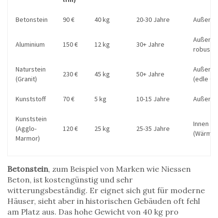
Betonstein
90 €
40 kg
20-30 Jahre
Außen (
Außen (l
Aluminium
150 €
12 kg
30+ Jahre
robust)
Naturstein
Außen &
230 €
45 kg
50+ Jahre
(Granit)
(edle Op
Kunststoff
70 €
5 kg
10-15 Jahre
Außen (
Kunststein
Innen
(Agglo-
120 €
25 kg
25-35 Jahre
(Wärme
Marmor)
Betonstein
, zum Beispiel von Marken wie Niessen
Beton, ist kostengünstig und sehr
witterungsbeständig. Er eignet sich gut für moderne
Häuser, sieht aber in historischen Gebäuden oft fehl
am Platz aus. Das hohe Gewicht von 40 kg pro