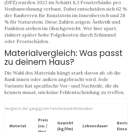
(DFZ) wurden 2022 im Schnitt 8,3 Fensterbänke pro
Neubauwohnung verbaut. Dabei entscheiden sich 62 %
der Bauherren für Kunststein im Innenbereich und 28
% für Naturstein. Diese Zahlen zeigen: Ästhetik und
Funktion stehen im Gleichgewicht. Wer hier spart,
riskiert später hohe Folgekosten durch Schimmel
oder Frostschäden.
Materialvergleich: Was passt
zu deinem Haus?
Die Wahl des Materials hängt stark davon ab, ob die
Bank innen oder außen angebracht wird. Jede
Variante hat spezifische Vor- und Nachteile, die du
kennen musst, um keine Fehlentscheidung zu treffen.
Vergleich der gängigsten Fensterbank-Materialien
Preis
Gewicht
Bester
Material
(ca. /
Lebensdauer
(kg/lfm)
Einsatz
lfm)