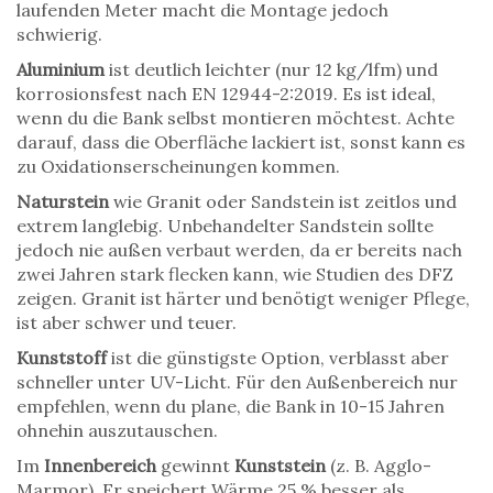
laufenden Meter macht die Montage jedoch
schwierig.
Aluminium
ist deutlich leichter (nur 12 kg/lfm) und
korrosionsfest nach EN 12944-2:2019. Es ist ideal,
wenn du die Bank selbst montieren möchtest. Achte
darauf, dass die Oberfläche lackiert ist, sonst kann es
zu Oxidationserscheinungen kommen.
Naturstein
wie Granit oder Sandstein ist zeitlos und
extrem langlebig. Unbehandelter Sandstein sollte
jedoch nie außen verbaut werden, da er bereits nach
zwei Jahren stark flecken kann, wie Studien des DFZ
zeigen. Granit ist härter und benötigt weniger Pflege,
ist aber schwer und teuer.
Kunststoff
ist die günstigste Option, verblasst aber
schneller unter UV-Licht. Für den Außenbereich nur
empfehlen, wenn du plane, die Bank in 10-15 Jahren
ohnehin auszutauschen.
Im
Innenbereich
gewinnt
Kunststein
(z. B. Agglo-
Marmor). Er speichert Wärme 25 % besser als