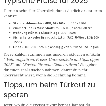
Typische Preise für 2025
Hier ein schneller Überblick, damit du dich orientieren
kannst:
Standard‑Innentür (MDF, 80 × 200 cm):
120 – 250 €.
Zimmertür aus Massivholz:
250 – 600 € je nach Holzart.
Wohnungstür mit Glaseinlage:
300 – 800 €.
Sicherheits‑ oder Brandschutztür (RC2, U‑Wert 1,3):
700 –
1500 €.
Einbau:
80 – 250 € pro Tür, abhängig von Aufwand und Region.
Diese Zahlen stammen aus unseren aktuellen Artikeln
"Wohnungstüren: Preise, Unterschiede und Spartipps
2025"
und
"Kosten für neue Zimmertüren"
. Sie geben
dir einen realistischen Rahmen, damit du nicht
überrascht wirst, wenn die Rechnung kommt.
Tipps, um beim Türkauf zu
sparen
Jetzt, wo du die Preis­struktur kennst, kannst du