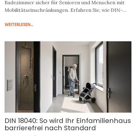
Badezimmer sicher für Senioren und Menschen mit
Mobilitätseinschränkungen. Erfahren Sie, wie DIN-
Normen, Materialien und Planung die Sicherheit
WEITERLESEN...
bestimmen.
DIN 18040: So wird Ihr Einfamilienhaus
barrierefrei nach Standard