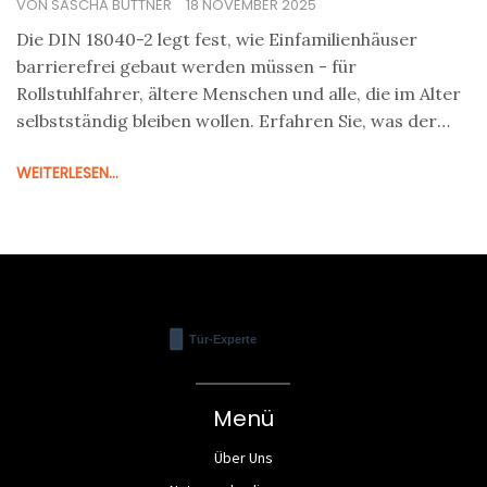
VON SASCHA BÜTTNER
18 NOVEMBER 2025
Die DIN 18040-2 legt fest, wie Einfamilienhäuser
barrierefrei gebaut werden müssen - für
Rollstuhlfahrer, ältere Menschen und alle, die im Alter
selbstständig bleiben wollen. Erfahren Sie, was der
Mindeststandard und der R-Standard bedeuten, wie
WEITERLESEN...
viel es kostet und warum es sich lohnt.
Menü
Über Uns