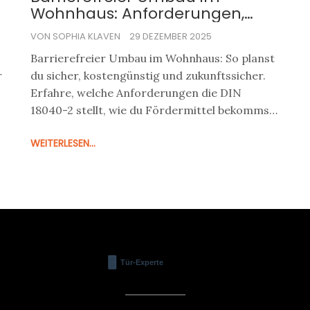
Wohnhaus: Anforderungen,
Planung und Förderung 2025
VON SOPHIA KLAVEN
29 DEZEMBER 2025
Barrierefreier Umbau im Wohnhaus: So planst
r
du sicher, kostengünstig und zukunftssicher.
Erfahre, welche Anforderungen die DIN
18040-2 stellt, wie du Fördermittel bekommst
und was du im Badezimmer, bei Treppen und
WEITERLESEN...
Zugängen beachten musst.