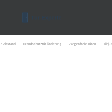
ge Abstand
Brandschutztür Änderung
Zargenfreie Türen
Türju