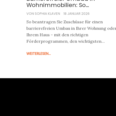
Wohnimmobilien: So
beantragen Sie die Zuschüsse
VON SOPHIA KLAVEN
18 JANUAR 2026
richtig
So beantragen Sie Zuschüsse für einen
barrierefreien Umbau in Ihrer Wohnung ode
Ihrem Haus - mit den richtigen
Förderprogrammen, den wichtigsten
Anforderungen und den häufigsten Fehlern,
WEITERLESEN...
die Sie vermeiden müssen.