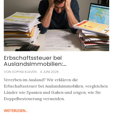
Erbschaftssteuer bei
Auslandsimmobilien:
Länderüberblick & Praxisratgeber
VON SOPHIA KLAVEN
4 JUNI 2026
Vererben im Ausland? Wir erklären die
Erbschaftssteuer bei Auslandsimmobilien, vergleichen
Länder wie Spanien und Italien und zeigen, wie Sie
Doppelbesteuerung vermeiden.
WEITERLESEN...