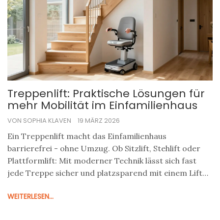
Treppenlift: Praktische Lösungen für
mehr Mobilität im Einfamilienhaus
VON SOPHIA KLAVEN
19 MÄRZ 2026
Ein Treppenlift macht das Einfamilienhaus
barrierefrei - ohne Umzug. Ob Sitzlift, Stehlift oder
Plattformlift: Mit moderner Technik lässt sich fast
jede Treppe sicher und platzsparend mit einem Lift
ausstatten. Wir zeigen, welche Lösungen wirklich
WEITERLESEN...
funktionieren und wie Sie Fördermittel nutzen
können.