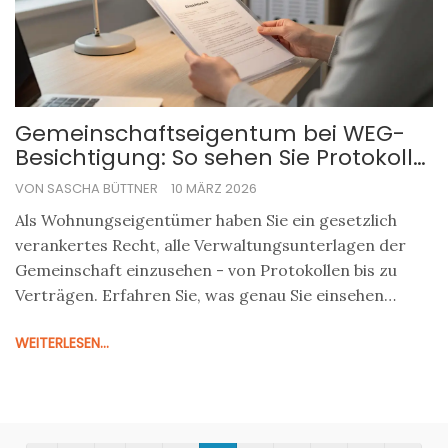
Gemeinschaftseigentum bei WEG-
Besichtigung: So sehen Sie Protokolle
und Unterlagen ein
VON SASCHA BÜTTNER
10 MÄRZ 2026
Als Wohnungseigentümer haben Sie ein gesetzlich
verankertes Recht, alle Verwaltungsunterlagen der
Gemeinschaft einzusehen - von Protokollen bis zu
Verträgen. Erfahren Sie, was genau Sie einsehen
dürfen, wie Sie es durchsetzen und warum viele das
WEITERLESEN...
Recht falsch nutzen.