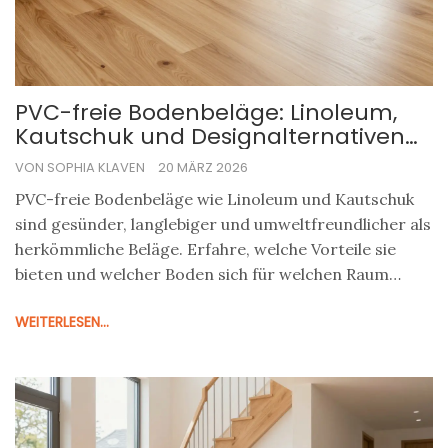
PVC-freie Bodenbeläge: Linoleum,
Kautschuk und Designalternativen
im Vergleich
VON SOPHIA KLAVEN
20 MÄRZ 2026
PVC-freie Bodenbeläge wie Linoleum und Kautschuk
sind gesünder, langlebiger und umweltfreundlicher als
herkömmliche Beläge. Erfahre, welche Vorteile sie
bieten und welcher Boden sich für welchen Raum
eignet.
WEITERLESEN...