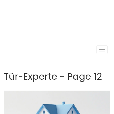
Navigat
umscha
Tür-Experte - Page 12