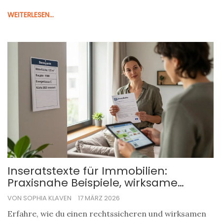
Bayern und ganz Deutschland.
WEITERLESEN...
Inseratstexte für Immobilien:
Praxisnahe Beispiele, wirksame
Keywords und rechtssichere
VON SOPHIA KLAVEN
17 MÄRZ 2026
Angaben für Verkäufer
Erfahre, wie du einen rechtssicheren und wirksamen