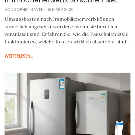
Immobilienerwerb: So sparen Sie
Steuern bei Pauschalen und
VON SOPHIA KLAVEN
15 MÄRZ 2026
Werbungskosten
Umzugskosten nach Immobilienerwerb können
steuerlich abgesetzt werden - wenn sie beruflich
veranlasst sind. Erfahren Sie, wie die Pauschalen 2026
funktionieren, welche Kosten wirklich absetzbar sind
und wie Sie bis zu 2.893 Euro steuerlich nutzen.
WEITERLESEN...