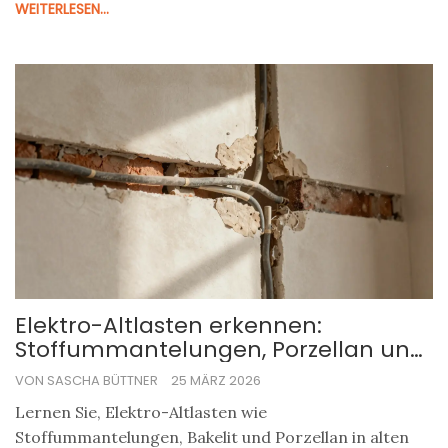
WEITERLESEN...
Elektro-Altlasten erkennen:
Stoffummantelungen, Porzellan und
Bakelit in der Renovierung
VON SASCHA BÜTTNER
25 MÄRZ 2026
Lernen Sie, Elektro-Altlasten wie
Stoffummantelungen, Bakelit und Porzellan in alten