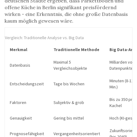
deutschen Städte ergeben, dass Parkettboden und
offene Küche in Berlin signifikant preisfördernd
wirken - eine Erkenntnis, die ohne große Datenbasis
kaum möglich gewesen wäre.
Vergleich: Traditionelle Analyse vs. Big Data
Merkmal
Traditionelle Methode
Big Data-Ans
Maximal 5
Milliarden von
Datenbasis
Vergleichsobjekte
Datenpunkten
Minuten (8-12
Entscheidungszeit
Tage bis Wochen
Min.)
Bis zu 350 pro
Faktoren
Subjektiv & grob
Kachel
Genauigkeit
Gering bis mittel
Hoch (KI-gestüt
Zukunftsorienti
Prognosefähigkeit
Vergangenheitsorientiert
(bis 2040)