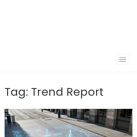
Navigat
umscha
Tag: Trend Report