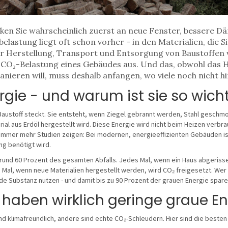
nken Sie wahrscheinlich zuerst an neue Fenster, bessere
lastung liegt oft schon vorher - in den Materialien, die 
 für Herstellung, Transport und Entsorgung von Baustoffen
 CO₂-Belastung eines Gebäudes aus. Und das, obwohl das H
anieren will, muss deshalb anfangen, wo viele noch nicht h
rgie - und warum ist sie so wich
m Baustoff steckt. Sie entsteht, wenn Ziegel gebrannt werden, Stahl geschm
al aus Erdöl hergestellt wird. Diese Energie wird nicht beim Heizen verbr
 Immer mehr Studien zeigen: Bei modernen, energieeffizienten Gebäuden ist
ng benötigt wird.
rund 60 Prozent des gesamten Abfalls. Jedes Mal, wenn ein Haus abgerisse
Mal, wenn neue Materialien hergestellt werden, wird CO₂ freigesetzt. Wer s
de Substanz nutzen - und damit bis zu 90 Prozent der grauen Energie spare
haben wirklich geringe graue En
 sind klimafreundlich, andere sind echte CO₂-Schleudern. Hier sind die beste