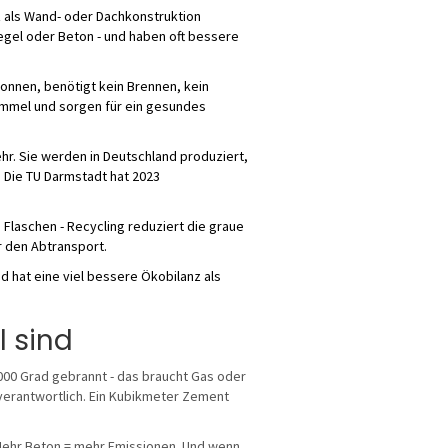
z als Wand- oder Dachkonstruktion
egel oder Beton - und haben oft bessere
ewonnen, benötigt kein Brennen, kein
himmel und sorgen für ein gesundes
hr. Sie werden in Deutschland produziert,
. Die TU Darmstadt hat 2023
Flaschen - Recycling reduziert die graue
r den Abtransport.
d hat eine viel bessere Ökobilanz als
 sind
1000 Grad gebrannt - das braucht Gas oder
verantwortlich. Ein Kubikmeter Zement
 Mehr Beton = mehr Emissionen. Und wenn