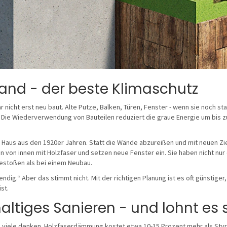
and - der beste Klimaschutz
r nicht erst neu baut. Alte Putze, Balken, Türen, Fenster - wenn sie noch stab
t: Die Wiederverwendung von Bauteilen reduziert die graue Energie um bis z
tes Haus aus den 1920er Jahren. Statt die Wände abzureißen und mit neuen Zi
 von innen mit Holzfaser und setzen neue Fenster ein. Sie haben nicht nur 
estoßen als bei einem Neubau.
dig.“ Aber das stimmt nicht. Mit der richtigen Planung ist es oft günstiger, 
st.
ltiges Sanieren - und lohnt es 
wie viele denken. Holzfaserdämmung kostet etwa 10-15 Prozent mehr als Styr