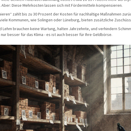
l. Aber: Diese Mehrkosten lassen sich mit Fördermitteln kompensieren.
ieren“ zahlt bis zu 30 Prozent der Kosten für nachhaltige Maßnahmen zurü
 viele Kommunen, wie Solingen oder Lüneburg, bieten zusätzliche Zuschüss
nd Lehm brauchen keine Wartung, halten Jahrzehnte, und verhindern Schimme
 nur besser für das Klima - es ist auch besser für Ihre Geldbörse.