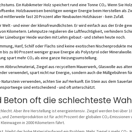
chstums. Ein Kubikmeter Holz speichert rund eine Tonne CO₂. Wenn Sie Hol
offsenke. Holzbauweisen benötigen weniger Energie beim Herstellen als Zi
 mittlerweile fast 20 Prozent aller Neubauten Holzhäuser - kein Zufall.
er Welt - und einer der klimafreundlichsten. Er wird einfach aus der Erde g
von Kilometern. Lehmputze regulieren die Luftfeuchtigkeit, verhindern Sc
 der Lüneburger Heide wurden mit Lehm gebaut - und stehen heute noch.
mmung, Hanf, Schilf oder Flachs sind keine exotischen Nischenprodukte me
 bis zu 80 Prozent weniger graue Energie als Polystyrol oder Mineralwolle
ng spart mehr CO₂ als eine ganze Heizungsumstellung.
tem Abbruchmaterial, Ziegel aus recyceltem Mauerwerk, Glaswolle aus alten 
eder verwendet, spart nicht nur Energie, sondern auch die Müllgebühren fü
e Naturstein verwenden, achten Sie auf Herkunft. Ein Stein aus dem Sauerlan
Transportwege sind entscheidend - und oft unterschätzt.
Beton oft die schlechteste Wahl
chlecht. Aber ihre Herstellung ist energieintensiv. Ziegel werden bei über 
, und Zementproduktion ist für acht Prozent der globalen CO₂-Emissionen 
n Kleinwagen in 2000 Kilometern fährt.
t, bleibt der hohe Materialaufwand ein Problem. Mehr Ziegel = mehr CO₂.