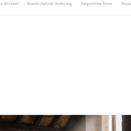
ge Abstand
Brandschutztür Änderung
Zargenfreie Türen
Türju