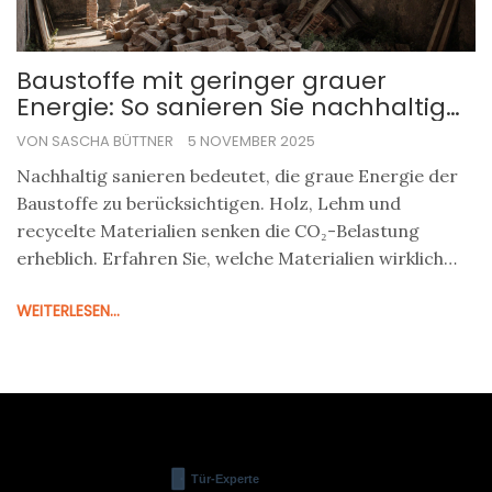
Baustoffe mit geringer grauer
Energie: So sanieren Sie nachhaltig
und klimafreundlich
VON SASCHA BÜTTNER
5 NOVEMBER 2025
Nachhaltig sanieren bedeutet, die graue Energie der
Baustoffe zu berücksichtigen. Holz, Lehm und
recycelte Materialien senken die CO₂-Belastung
erheblich. Erfahren Sie, welche Materialien wirklich
klimafreundlich sind und wie Sie Fördermittel nutzen.
WEITERLESEN...