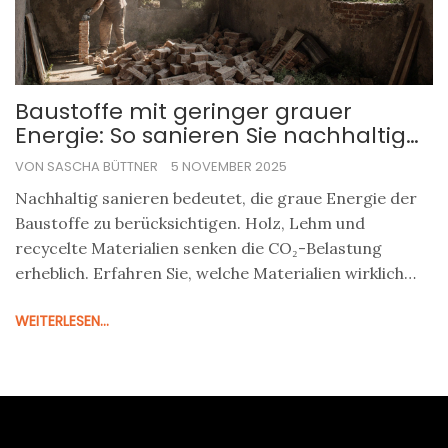
Baustoffe mit geringer grauer
Energie: So sanieren Sie nachhaltig
und klimafreundlich
VON SASCHA BÜTTNER
5 NOVEMBER 2025
Nachhaltig sanieren bedeutet, die graue Energie der
Baustoffe zu berücksichtigen. Holz, Lehm und
recycelte Materialien senken die CO₂-Belastung
erheblich. Erfahren Sie, welche Materialien wirklich
klimafreundlich sind und wie Sie Fördermittel nutzen.
WEITERLESEN...