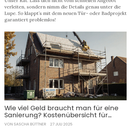
Unser Rat: Lass dich nicht vom schnellen Angebot
verleiten, sondern nimm die Details genau unter die
Lupe. So klappt’s mit dem neuen Tür- oder Badprojekt
garantiert problemlos!
Wie viel Geld braucht man für eine
Sanierung? Kostenübersicht für
Hausrenovierungen 2025
VON SASCHA BÜTTNER
27 JULI 2025