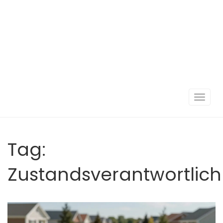
Navigat
umscha
Tag:
Zustandsverantwortlich