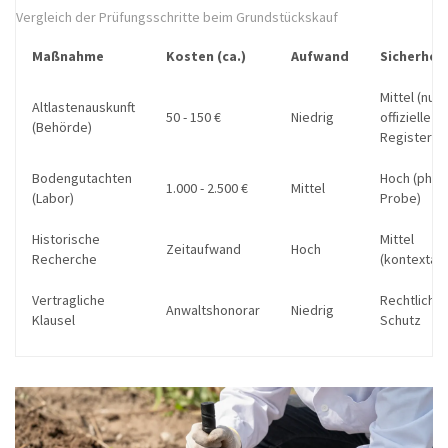
Vergleich der Prüfungsschritte beim Grundstückskauf
Maßnahme
Kosten (ca.)
Aufwand
Sicherheit
Mittel (nur
Altlastenauskunft
50 - 150 €
Niedrig
offizielle
(Behörde)
Register)
Bodengutachten
Hoch (phys
1.000 - 2.500 €
Mittel
(Labor)
Probe)
Historische
Mittel
Zeitaufwand
Hoch
Recherche
(kontextab
Vertragliche
Rechtlicher
Anwaltshonorar
Niedrig
Klausel
Schutz