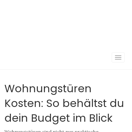
Navigat
umscha
Wohnungstüren
Kosten: So behältst du
dein Budget im Blick
Wohnungstüren sind nicht nur praktische