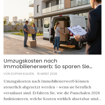
Umzugskosten nach
Immobilienerwerb: So sparen Sie
Steuern bei Pauschalen und
VON SOPHIA KLAVEN
15 MÄRZ 2026
Werbungskosten
Umzugskosten nach Immobilienerwerb können
steuerlich abgesetzt werden - wenn sie beruflich
veranlasst sind. Erfahren Sie, wie die Pauschalen 2026
funktionieren, welche Kosten wirklich absetzbar sind
und wie Sie bis zu 2.893 Euro steuerlich nutzen.