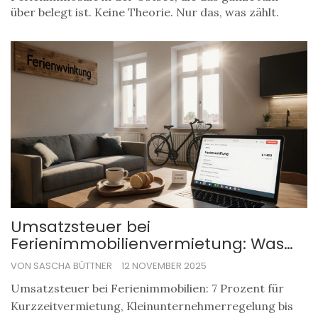
über belegt ist. Keine Theorie. Nur das, was zählt.
Umsatzsteuer bei
Ferienimmobilienvermietung: Was
Sie jetzt wissen müssen
VON SASCHA BÜTTNER
12 NOVEMBER 2025
Umsatzsteuer bei Ferienimmobilien: 7 Prozent für
Kurzzeitvermietung, Kleinunternehmerregelung bis