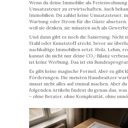
Wenn du deine Immobilie als Ferienwohnung v
Umsatzsteuer zu erwirtschaften
. Auch beka
Immobilien
. Du zahlst keine Umsatzsteuer, 
Wartung oder Strom für die Gäste absetzen. Da
weil sie denken, sie müssten sich als Gewerb
Und dann gibt es noch die Sanierung. Nicht i
Stahl oder Kunststoff steckt, bevor sie über
nachhaltige Immobilien
setzt. Holz, Lehm, re
kannst du nicht nur deine CO₂-Bilanz verb
ist keine Werbung. Das ist ein Bundesprogram
Es gibt keine magische Formel. Aber es gibt k
Förderungen. Die meisten Hausbesitzer warte
musst nicht alles auf einmal machen. Aber du
folgenden Artikeln findest du genau das, was 
– ohne Berater, ohne Komplexität, ohne unnö