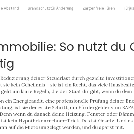
ge Abstand
Brandschutztür Änderung
Zargenfreie Türen
Türju
Immobilie: So nutzt du
tig
 Reduzierung deiner Steuerlast durch gezielte Investitio
ist sie kein Geheimnis – sie ist ein Recht, das viele Hausbesi
geht um klare Regeln, die der Staat dir gibt, wenn du dein
on ein
Energieaudit
,
eine professionelle Prüfung deiner Ene
atung
, ist sie der erste Schritt, um Fördergelder vom BA
l. Denn wenn du danach deine Heizung, Fenster oder Dämm
st kein Hypothekenrechner-Trick. Das ist Gesetz. Und es gi
nn auf die Miete umgelegt werden, und du sparst mit.