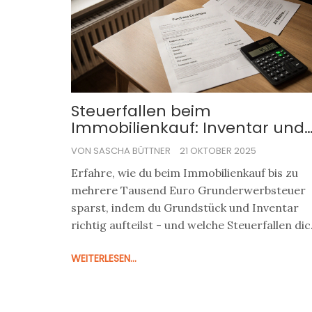
Steuerfallen beim
Immobilienkauf: Inventar und
Grundstück richtig aufteilen
VON SASCHA BÜTTNER
21 OKTOBER 2025
Erfahre, wie du beim Immobilienkauf bis zu
mehrere Tausend Euro Grunderwerbsteuer
sparst, indem du Grundstück und Inventar
richtig aufteilst - und welche Steuerfallen dic
sonst erwarten.
WEITERLESEN...