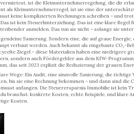
ermietest, ist die
Kleinunternehmerregelung
,
die dir erl
nnt als
Kleinunternehmerregel
, ist sie eine der unterschä
musst keine komplizierten Rechnungen schreiben – und trot
s ist kein Steuerhinterziehung. Das ist eine klare Regel für
etreibender anmelden. Das tun sie nicht – solange sie unter
rgendeine Sanierung. Sondern eine, die auf
graue Energie
,
haupt verbaut werden
. Auch bekannt als
eingebaute CO₂-Be
cycelte Ziegel – diese Materialien haben eine niedrigere 
essern, sondern auch Fördergelder aus dem KfW-Programm
m, das seit 2023 explizit die Reduzierung der grauen Ener
lare Wege: Ein Audit, eine sinnvolle Sanierung, die richti
n, bis sie eine Rechnung bekommen – und dann sind die C
 musst anfangen. Die Steuerersparnis Immobilie ist kein Tr
du brauchst: konkrete Kosten, echte Beispiele, und klare An
tige Kosten.