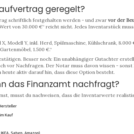
aufvertrag geregelt?
rag schriftlich festgehalten werden - und zwar
vor der Be
 Wert von 30.000 €“ reicht nicht. Jedes Inventarstück muss
 X, Modell Y, inkl. Herd, Spülmaschine, Kühlschrank, 8.000 
 Gartenmöbel, 1.500 €.“
estätigen. Besser noch: Ein unabhängiger Gutachter erstell
dich vor Nachfragen. Der Notar muss davon wissen - sonst k
heute aktiv darauf hin, dass diese Option besteht.
nn das Finanzamt nachfragt?
, musst du nachweisen, dass die Inventarwerte realistisc
ersteller
im Kauf
. IKEA, Saturn, Amazon)