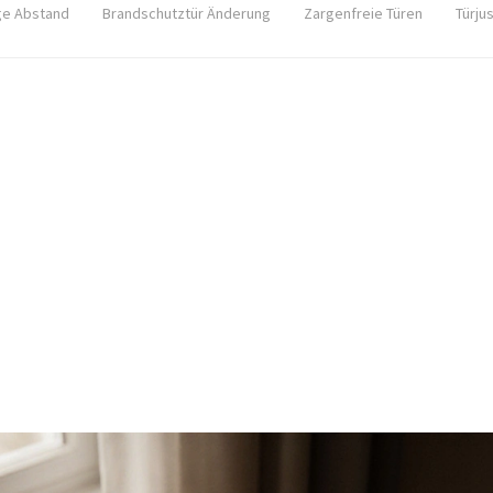
ge Abstand
Brandschutztür Änderung
Zargenfreie Türen
Türju