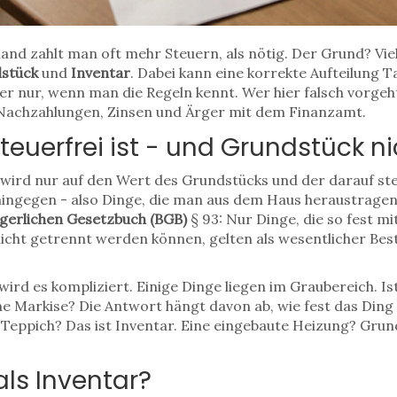
and zahlt man oft mehr Steuern, als nötig. Der Grund? Viel
stück
und
Inventar
. Dabei kann eine korrekte Aufteilung 
 nur, wenn man die Regeln kennt. Wer hier falsch vorgeht, 
Nachzahlungen, Zinsen und Ärger mit dem Finanzamt.
euerfrei ist - und Grundstück ni
wird nur auf den Wert des Grundstücks und der darauf st
hingegen - also Dinge, die man aus dem Haus heraustragen
gerlichen Gesetzbuch (BGB)
§ 93: Nur Dinge, die so fest 
icht getrennt werden können, gelten als wesentlicher Besta
s wird es kompliziert. Einige Dinge liegen im Graubereich. I
e Markise? Die Antwort hängt davon ab, wie fest das Ding v
n Teppich? Das ist Inventar. Eine eingebaute Heizung? Gru
ls Inventar?