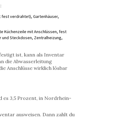
:
 fest verdrahtet), Gartenhäuser,
e Küchenzeile mit Anschlüssen, fest
er und Steckdosen, Zentralheizung,
stigt ist, kann als Inventar
 an die Abwasserleitung
ie Anschlüsse wirklich lösbar
 es 3,5 Prozent, in Nordrhein-
nventar ausweisen. Dann zahlt du