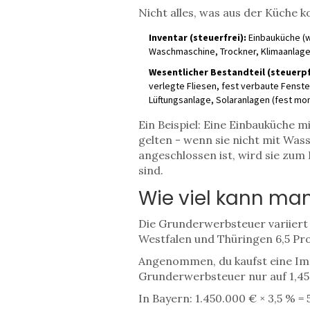
Nicht alles, was aus der Küche k
Inventar (steuerfrei):
Einbauküche (we
Waschmaschine, Trockner, Klimaanlagen
Wesentlicher Bestandteil (steuerpf
verlegte Fliesen, fest verbaute Fenste
Lüftungsanlage, Solaranlagen (fest mont
Ein Beispiel: Eine Einbauküche m
gelten - wenn sie nicht mit Wass
angeschlossen ist, wird sie zum
sind.
Wie viel kann ma
Die Grunderwerbsteuer variiert 
Westfalen und Thüringen 6,5 Pr
Angenommen, du kaufst eine Immo
Grunderwerbsteuer nur auf 1,45 
In Bayern: 1.450.000 € × 3,5 % = 