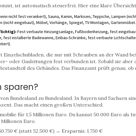
ommt, ist automatisch steuerfrei. Hier eine klare Übersicht
nn nicht fest verankert), Sauna, Kamin, Markisen, Teppiche, Lampen (nicht
 (nicht eingebaut), Möbel, Vorhänge, Spiegel, TV-Montagen, Gartenmöbel.
lichtig):
Fest verbaute Heizungsanlage, Fußbodenheizung, fest eingebaut
r, fest installierte Badewanne, Einbau-Schränke, fest verbaute Lichtschalt
iert).
it Einzelschubladen, die nur mit Schrauben an der Wand befe
er- oder Gasleitungen fest verbunden ist. Sobald sie aber
 Bestandteil des Gebäudes. Das Finanzamt prüft genau, ob d
n sparen?
von Bundesland zu Bundesland. In Bayern und Sachsen sind
ozent. Das macht einen großen Unterschied.
bilie für 1,5 Millionen Euro. Du kannst 50.000 Euro als I
Millionen Euro.
50.750 € (statt 52.500 €) → Ersparnis: 1.750 €