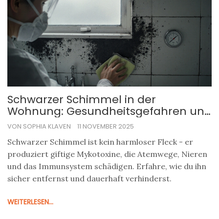
Schwarzer Schimmel in der
Wohnung: Gesundheitsgefahren und
sichere Beseitigung
VON SOPHIA KLAVEN
11 NOVEMBER 2025
Schwarzer Schimmel ist kein harmloser Fleck - er
produziert giftige Mykotoxine, die Atemwege, Nieren
und das Immunsystem schädigen. Erfahre, wie du ihn
sicher entfernst und dauerhaft verhinderst.
WEITERLESEN...