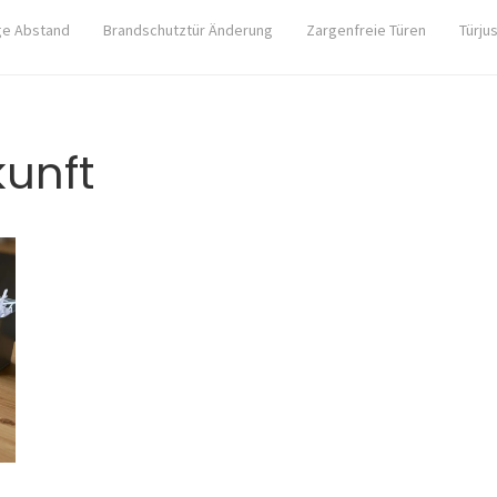
ge Abstand
Brandschutztür Änderung
Zargenfreie Türen
Türju
unft