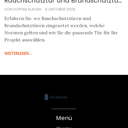
Rauchschutztür und Brandschutztür
- alles, was Sie wissen müssen
VON SOPHIA KLAVEN
6 OKTOBER 2025
Erfahren Sie, wo Rauchschutztüren und
Brandschutztüren eingesetzt werden, welche
Normen gelten und wie Sie die passende Tür für Ihr
Projekt auswählen.
WEITERLESEN...
Menü