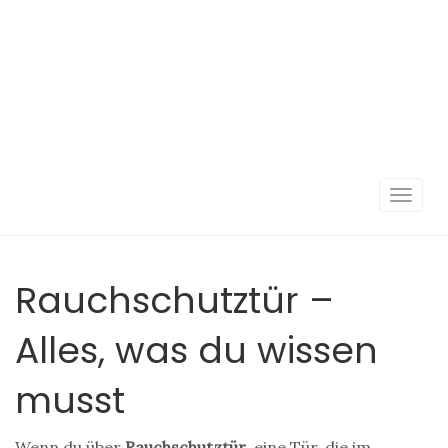
Navigat
umscha
Rauchschutztür –
Alles, was du wissen
musst
Wenn du über
Rauchschutztür
,
eine Tür, die im