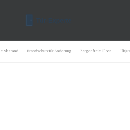
ge Abstand
Brandschutztür Änderung
Zargenfreie Türen
Türju