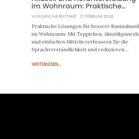
im Wohnraum: Praktische
Lösungen für besseren Klang
VON SASCHA BÜTTNER
27 FEBRUAR 2026
und mehr Komfort
Praktische Lösungen für bessere Raumakusti
im Wohnraum: Mit Teppichen, Akustikpaneel
und einfachen Mitteln verbessern Sie die
Sprachverständlichkeit und reduzieren
unerwünschten Nachhall - besonders wichti
WEITERLESEN...
für ältere Menschen und Hörgeräte-Träger.