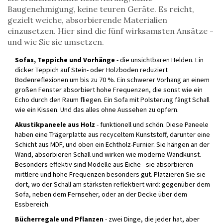
Baugenehmigung, keine teuren Geräte. Es reicht,
gezielt weiche, absorbierende Materialien
einzusetzen. Hier sind die fünf wirksamsten Ansätze -
und wie Sie sie umsetzen.
Sofas, Teppiche und Vorhänge
- die unsichtbaren Helden. Ein
dicker Teppich auf Stein- oder Holzboden reduziert
Bodenreflexionen um bis zu 70 %. Ein schwerer Vorhang an einem
großen Fenster absorbiert hohe Frequenzen, die sonst wie ein
Echo durch den Raum fliegen. Ein Sofa mit Polsterung fängt Schall
wie ein Kissen. Und das alles ohne Aussehen zu opfern.
Akustikpaneele aus Holz
- funktionell und schön. Diese Paneele
haben eine Trägerplatte aus recyceltem Kunststoff, darunter eine
Schicht aus MDF, und oben ein Echtholz-Furnier. Sie hängen an der
Wand, absorbieren Schall und wirken wie moderne Wandkunst.
Besonders effektiv sind Modelle aus Eiche - sie absorbieren
mittlere und hohe Frequenzen besonders gut. Platzieren Sie sie
dort, wo der Schall am stärksten reflektiert wird: gegenüber dem
Sofa, neben dem Fernseher, oder an der Decke über dem
Essbereich.
Bücherregale und Pflanzen
- zwei Dinge, die jeder hat, aber