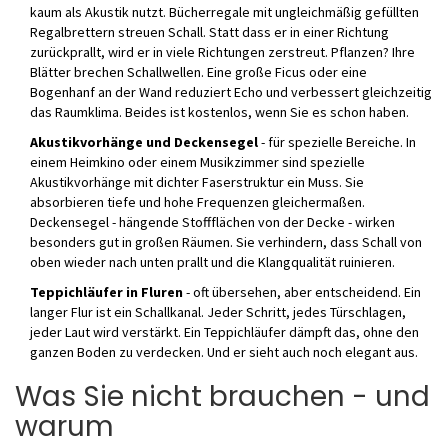
kaum als Akustik nutzt. Bücherregale mit ungleichmäßig gefüllten
Regalbrettern streuen Schall. Statt dass er in einer Richtung
zurückprallt, wird er in viele Richtungen zerstreut. Pflanzen? Ihre
Blätter brechen Schallwellen. Eine große Ficus oder eine
Bogenhanf an der Wand reduziert Echo und verbessert gleichzeitig
das Raumklima. Beides ist kostenlos, wenn Sie es schon haben.
Akustikvorhänge und Deckensegel
- für spezielle Bereiche. In
einem Heimkino oder einem Musikzimmer sind spezielle
Akustikvorhänge mit dichter Faserstruktur ein Muss. Sie
absorbieren tiefe und hohe Frequenzen gleichermaßen.
Deckensegel - hängende Stoffflächen von der Decke - wirken
besonders gut in großen Räumen. Sie verhindern, dass Schall von
oben wieder nach unten prallt und die Klangqualität ruinieren.
Teppichläufer in Fluren
- oft übersehen, aber entscheidend. Ein
langer Flur ist ein Schallkanal. Jeder Schritt, jedes Türschlagen,
jeder Laut wird verstärkt. Ein Teppichläufer dämpft das, ohne den
ganzen Boden zu verdecken. Und er sieht auch noch elegant aus.
Was Sie nicht brauchen - und
warum