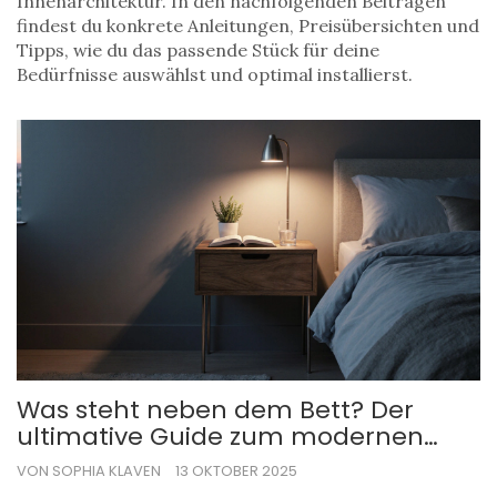
Innenarchitektur. In den nachfolgenden Beiträgen
findest du konkrete Anleitungen, Preisübersichten und
Tipps, wie du das passende Stück für deine
Bedürfnisse auswählst und optimal installierst.
Was steht neben dem Bett? Der
ultimative Guide zum modernen
Nachttisch
VON SOPHIA KLAVEN
13 OKTOBER 2025