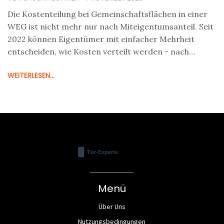
heute
Die Kostenteilung bei Gemeinschaftsflächen in einer
WEG ist nicht mehr nur nach Miteigentumsanteil. Seit
2022 können Eigentümer mit einfacher Mehrheit
entscheiden, wie Kosten verteilt werden - nach
Wohnfläche, Nutzung oder Verbrauch. Hier erfahren
WEITERLESEN...
Sie, wie es funktioniert.
Menü
Über Uns
Nutzungsbedingungen