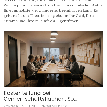
Wärmepumpe auswirkt, und warum ein falscher Anteil
Ihre Immobilie wertmindernd beeinflussen kann. Es
geht nicht um Theorie – es geht um Ihr Geld, Ihre
Stimme und Ihre Zukunft als Eigentümer.
Kostenteilung bei
Gemeinschaftsflächen: So
funktioniert die WEG-Beschlusskraft
VON SASCHA BÜTTNER
7 NOVEMBER 2025