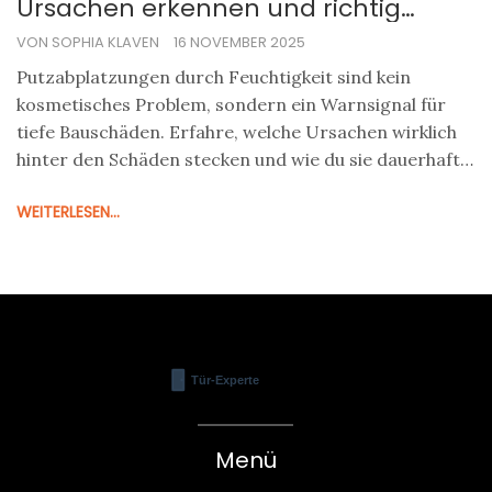
Ursachen erkennen und richtig
sanieren
VON SOPHIA KLAVEN
16 NOVEMBER 2025
Putzabplatzungen durch Feuchtigkeit sind kein
kosmetisches Problem, sondern ein Warnsignal für
tiefe Bauschäden. Erfahre, welche Ursachen wirklich
hinter den Schäden stecken und wie du sie dauerhaft
beseitigst - ohne teure Fehlentscheidungen.
WEITERLESEN...
Menü