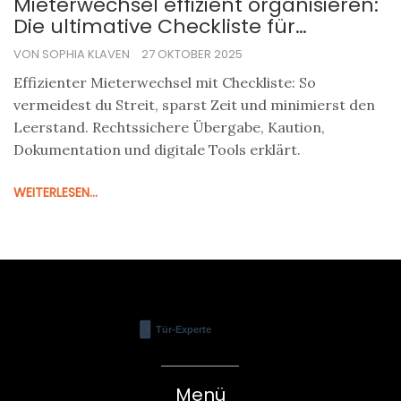
Mieterwechsel effizient organisieren:
Die ultimative Checkliste für
Vermieter
VON SOPHIA KLAVEN
27 OKTOBER 2025
Effizienter Mieterwechsel mit Checkliste: So
vermeidest du Streit, sparst Zeit und minimierst den
Leerstand. Rechtssichere Übergabe, Kaution,
Dokumentation und digitale Tools erklärt.
WEITERLESEN...
Menü