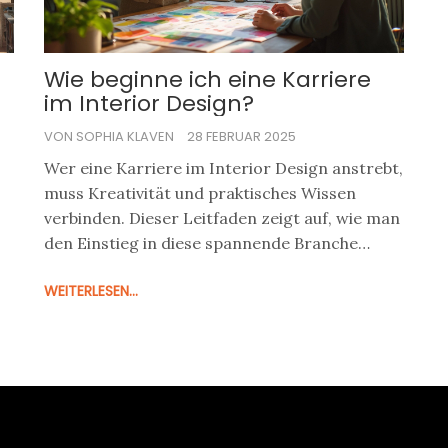
Wie beginne ich eine Karriere
im Interior Design?
VON SOPHIA KLAVEN
28 FEBRUAR 2025
Wer eine Karriere im Interior Design anstrebt,
muss Kreativität und praktisches Wissen
verbinden. Dieser Leitfaden zeigt auf, wie man
den Einstieg in diese spannende Branche
findet. Ob Ausbildung, besondere Fähigkeiten
WEITERLESEN...
oder praktische Tipps – wir decken alles ab,
was zukünftige Innenarchitekten wissen
müssen, um ihre Karriere zu starten.
Entdecken Sie, wie Sie Ihre Leidenschaft in
einen Beruf verwandeln können.