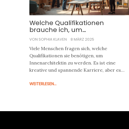
Welche Qualifikationen
brauche ich, um
Innenarchitektin zu werden?
VON SOPHIA KLAVEN
8 MÄRZ 2025
Viele Menschen fragen sich, welche
Qualifikationen sie benötigen, um
Innenarchitektin zu werden. Es ist eine
kreative und spannende Karriere, aber es
erfordert auch spezifische Fähigkeiten und
WEITERLESEN...
Erfahrung. In diesem Artikel werden wir die
wichtigsten Qualifikationen und Schritte auf
dem Weg zum Beruf des Innenarchitekten
beleuchten. Erfahren Sie, wie Sie Ihre
Kreativität entfalten und gleichzeitig die
praktischen Anforderungen der Branche
erfüllen können. Tipps und Fakten zum