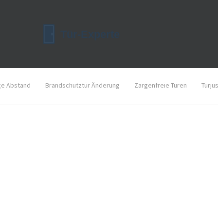
ge Abstand
Brandschutztür Änderung
Zargenfreie Türen
Türju