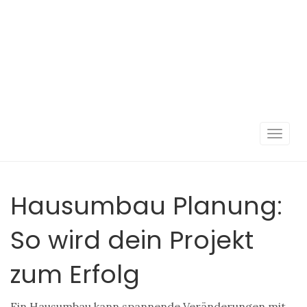
Navigat
umscha
Hausumbau Planung:
So wird dein Projekt
zum Erfolg
Ein Hausumbau kann spannende Veränderungen mit