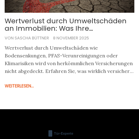
Wertverlust durch Umweltschäden
an Immobilien: Was Ihre
Versicherung wirklich abdeckt
VON SASCHA BÜTTNER
8 NOVEMBER 2025
Wertverlust durch Umweltschäden wie
Bodensenkungen, PFAS-Verunreinigungen oder
Klimarisiken wird von herkömmlichen Versicherungen
nicht abgedeckt. Erfahren Sie, was wirklich versichert
ist - und wie Sie Ihr Zuhause schützen.
WEITERLESEN...