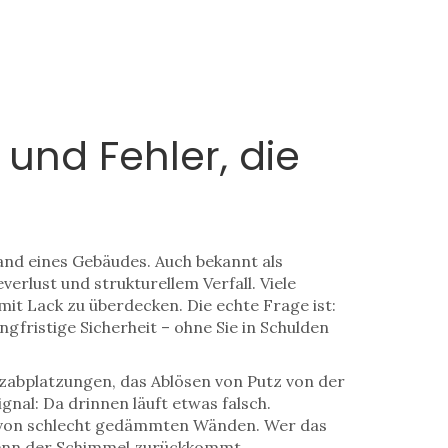
und Fehler, die
and eines Gebäudes
. Auch bekannt als
verlust und strukturellem Verfall.
Viele
it Lack zu überdecken. Die echte Frage ist:
gfristige Sicherheit – ohne Sie in Schulden
zabplatzungen
,
das Ablösen von Putz von der
Signal: Da drinnen läuft etwas falsch.
r von schlecht gedämmten Wänden. Wer das
 wenn der Schimmel zurückkommt.