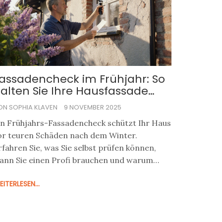
assadencheck im Frühjahr: So
alten Sie Ihre Hausfassade
angfristig in Top Zustand
ON SOPHIA KLAVEN
9 NOVEMBER 2025
in Frühjahrs-Fassadencheck schützt Ihr Haus
or teuren Schäden nach dem Winter.
rfahren Sie, was Sie selbst prüfen können,
ann Sie einen Profi brauchen und warum
ieser Check Ihre Heizkosten senkt.
ITERLESEN...