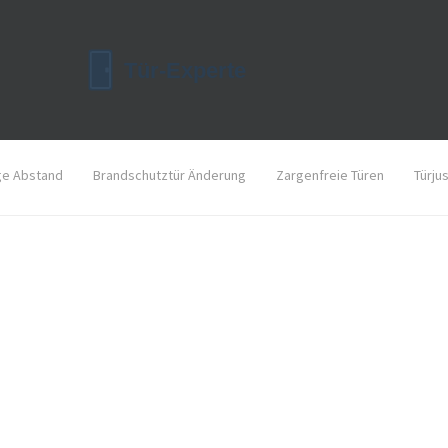
ge Abstand
Brandschutztür Änderung
Zargenfreie Türen
Türju