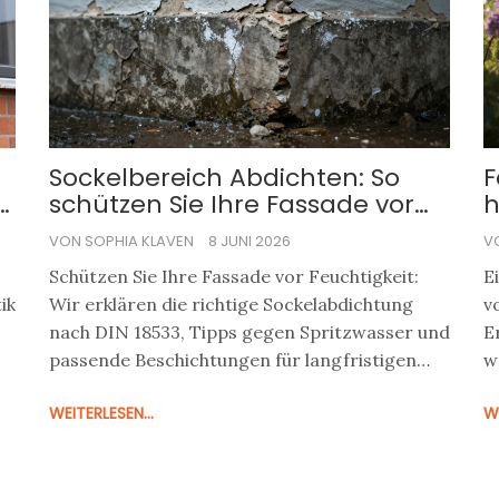
Sockelbereich Abdichten: So
F
schützen Sie Ihre Fassade vor
h
Spritzwasser & Schäden
l
VON SOPHIA KLAVEN
8 JUNI 2026
V
Schützen Sie Ihre Fassade vor Feuchtigkeit:
E
ik
Wir erklären die richtige Sockelabdichtung
v
nach DIN 18533, Tipps gegen Spritzwasser und
E
passende Beschichtungen für langfristigen
w
Halt.
d
WEITERLESEN...
WE