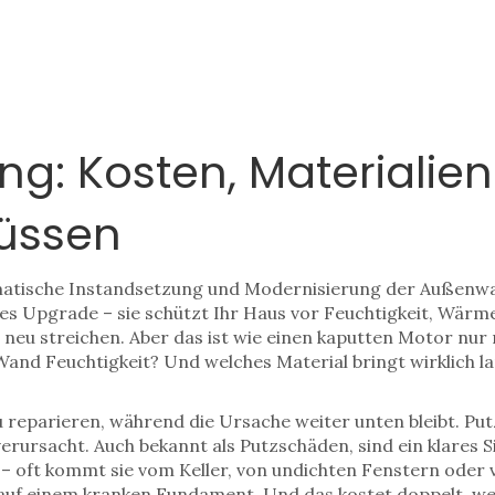
: Kosten, Materialien 
üssen
matische Instandsetzung und Modernisierung der Außenw
ches Upgrade – sie schützt Ihr Haus vor Feuchtigkeit, Wärme
eu streichen. Aber das ist wie einen kaputten Motor nur m
nd Feuchtigkeit? Und welches Material bringt wirklich lan
zu reparieren, während die Ursache weiter unten bleibt.
Put
verursacht
. Auch bekannt als
Putzschäden
, sind ein klares 
 – oft kommt sie vom Keller, von undichten Fenstern ode
ade auf einem kranken Fundament. Und das kostet doppelt,