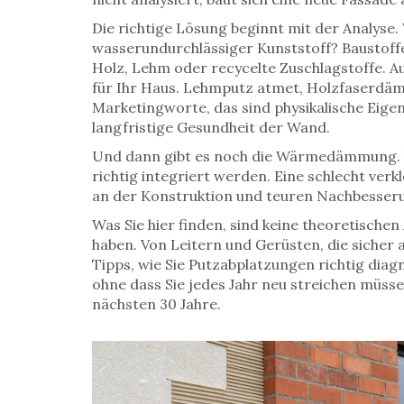
Die richtige Lösung beginnt mit der Analyse.
wasserundurchlässiger Kunststoff?
Baustoff
Holz, Lehm oder recycelte Zuschlagstoffe
. A
für Ihr Haus.
Lehmputz atmet, Holzfaserdämmu
Marketingworte, das sind physikalische Eigen
langfristige Gesundheit der Wand.
Und dann gibt es noch die Wärmedämmung. Vie
richtig integriert werden. Eine schlecht ver
an der Konstruktion und teuren Nachbesseru
Was Sie hier finden, sind keine theoretisch
haben. Von Leitern und Gerüsten, die sicher a
Tipps, wie Sie Putzabplatzungen richtig diag
ohne dass Sie jedes Jahr neu streichen müsse
nächsten 30 Jahre.