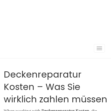
Navigat
umscha
Deckenreparatur
Kosten – Was Sie
wirklich zahlen müssen
When working with
Deckenreparatur Kosten
,
die