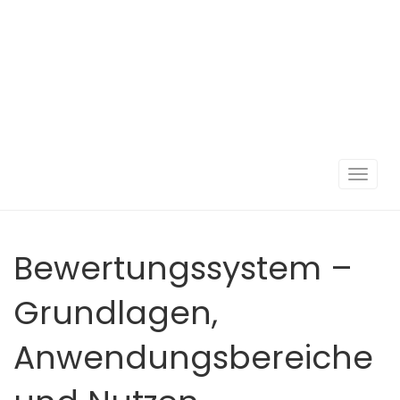
Navigat
umscha
Bewertungssystem –
Grundlagen,
Anwendungsbereiche