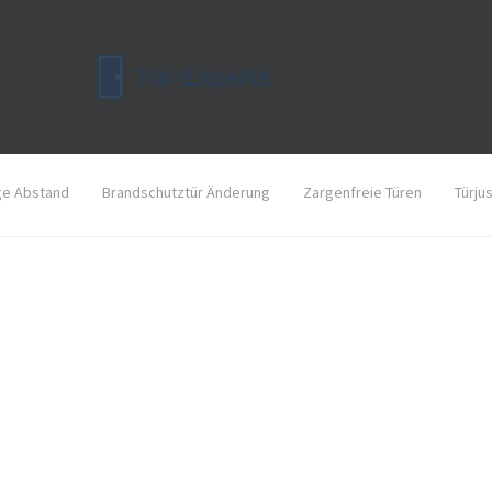
ge Abstand
Brandschutztür Änderung
Zargenfreie Türen
Türju