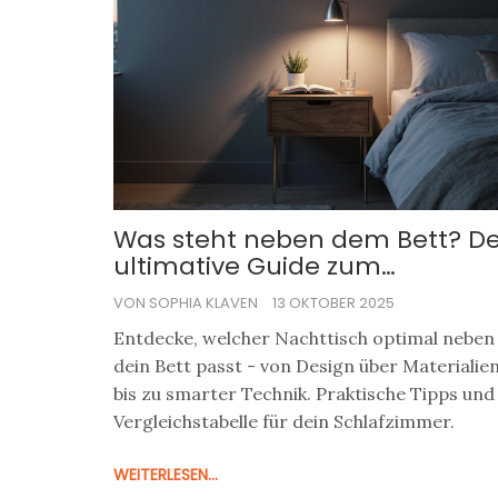
Was steht neben dem Bett? De
ultimative Guide zum
modernen Nachttisch
VON SOPHIA KLAVEN
13 OKTOBER 2025
Entdecke, welcher Nachttisch optimal neben
dein Bett passt - von Design über Materialie
bis zu smarter Technik. Praktische Tipps und
Vergleichstabelle für dein Schlafzimmer.
WEITERLESEN...