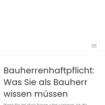
Navigat
umscha
Bauherrenhaftpflicht:
Was Sie als Bauherr
wissen müssen
Wenn Sie ein Haus bauen oder sanieren, ist die