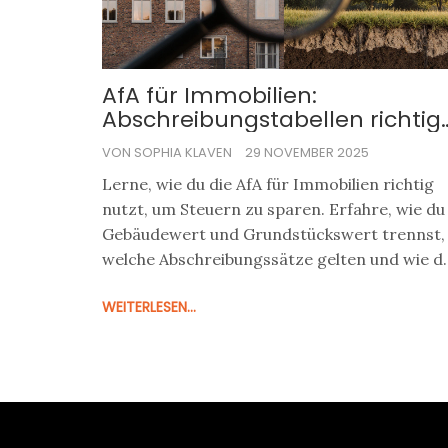
AfA für Immobilien:
Abschreibungstabellen richtig
nutzen und Steuern sparen
VON SOPHIA KLAVEN
29 NOVEMBER 2025
Lerne, wie du die AfA für Immobilien richtig
nutzt, um Steuern zu sparen. Erfahre, wie du
Gebäudewert und Grundstückswert trennst,
welche Abschreibungssätze gelten und wie d
Fehler vermeidest.
WEITERLESEN...