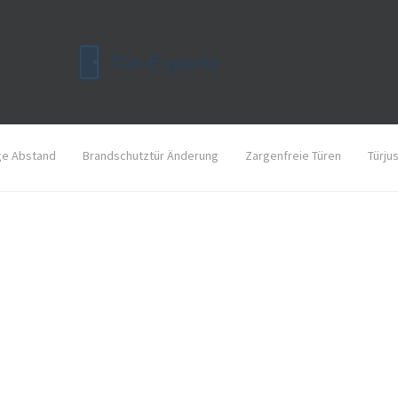
ge Abstand
Brandschutztür Änderung
Zargenfreie Türen
Türju