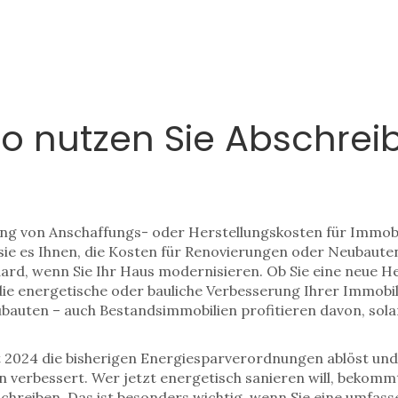
So nutzen Sie Abschrei
ung von Anschaffungs- oder Herstellungskosten für Immob
 sie es Ihnen, die Kosten für Renovierungen oder Neubaute
ndard, wenn Sie Ihr Haus modernisieren. Ob Sie eine neue
 die energetische oder bauliche Verbesserung Ihrer Immobi
ubauten – auch Bestandsimmobilien profitieren davon, so
t 2024 die bisherigen Energiesparverordnungen ablöst un
en verbessert. Wer jetzt energetisch sanieren will, bekom
bschreiben. Das ist besonders wichtig, wenn Sie eine umfa