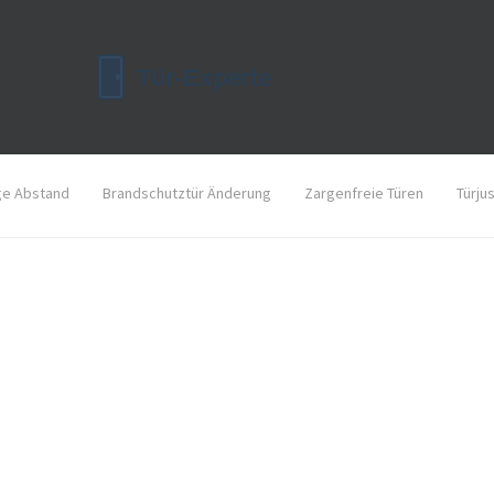
ge Abstand
Brandschutztür Änderung
Zargenfreie Türen
Türju