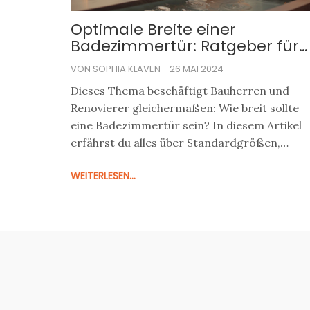
Optimale Breite einer
Badezimmertür: Ratgeber für
Bauherren und Renovierer
VON SOPHIA KLAVEN
26 MAI 2024
Dieses Thema beschäftigt Bauherren und
Renovierer gleichermaßen: Wie breit sollte
eine Badezimmertür sein? In diesem Artikel
erfährst du alles über Standardgrößen,
barrierefreie Lösungen und Tipps zur
WEITERLESEN...
richtigen Wahl der Türbreite, um sowohl die
Funktionalität als auch die Ästhetik deines
Badezimmers zu gewährleisten.