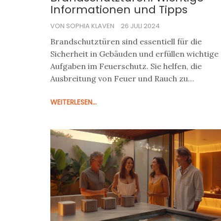
Informationen und Tipps
VON SOPHIA KLAVEN
26 JULI 2024
Brandschutztüren sind essentiell für die
Sicherheit in Gebäuden und erfüllen wichtige
Aufgaben im Feuerschutz. Sie helfen, die
Ausbreitung von Feuer und Rauch zu
verhindern und retten im Ernstfall Leben. De
WEITERLESEN...
Artikel erläutert die grundlegenden
Anforderungen an Brandschutztüren, ihre
korrekte Installation und Wartung sowie
nützliche Tipps zu ihrer Pflege.