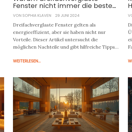
Fenster nicht immer die beste
H
Wahl sind
VON SOPHIA KLAVEN
29 JUNI 2024
V
Dreifachverglaste Fenster gelten als
D
energieeffizient, aber sie haben nicht nur
Ü
Vorteile. Dieser Artikel untersucht die
e
möglichen Nachteile und gibt hilfreiche Tipps
F
r
zur Wahl der richtigen Verglasung für Ihr
z
WEITERLESEN...
WE
Zuhause.
Z
d