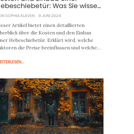
ebeschiebetür: Was Sie wissen
müssen
ON SOPHIA KLAVEN
9 JUNI 2024
ieser Artikel bietet einen detaillierten
berblick über die Kosten und den Einbau
iner Hebeschiebetür. Erklärt wird, welche
aktoren die Preise beeinflussen und welche
usätzlichen Ausgaben anfallen können.
ITERLESEN...
udem gibt es hilfreiche Tipps für die Auswahl
er richtigen Tür und die Planung des Einbaus.