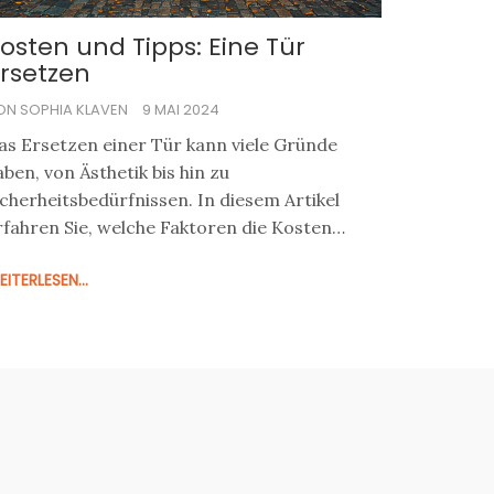
osten und Tipps: Eine Tür
rsetzen
ON SOPHIA KLAVEN
9 MAI 2024
as Ersetzen einer Tür kann viele Gründe
aben, von Ästhetik bis hin zu
icherheitsbedürfnissen. In diesem Artikel
rfahren Sie, welche Faktoren die Kosten
eeinflussen, welche Tipps Ihnen bei der
ITERLESEN...
uswahl helfen und wie Sie das Beste aus
hrem Budget herausholen können. Egal, ob Sie
ine Innentür oder eine Außentür ersetzen
öchten, hier finden Sie nützliche
nformationen und Praxisbeispiele.