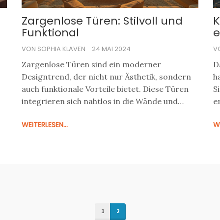
Zargenlose Türen: Stilvoll und
K
Funktional
e
VON SOPHIA KLAVEN
24 MAI 2024
V
Zargenlose Türen sind ein moderner
D
Designtrend, der nicht nur Ästhetik, sondern
h
auch funktionale Vorteile bietet. Diese Türen
S
integrieren sich nahtlos in die Wände und
e
erzeugen ein klares, minimalistisches
b
WEITERLESEN...
WE
Erscheinungsbild. Der Artikel erklärt, wie diese
A
Türen funktionieren, ihre Vorteile und gibt
I
nützliche Tipps zur Installation und Pflege.
e
m
I
1
2