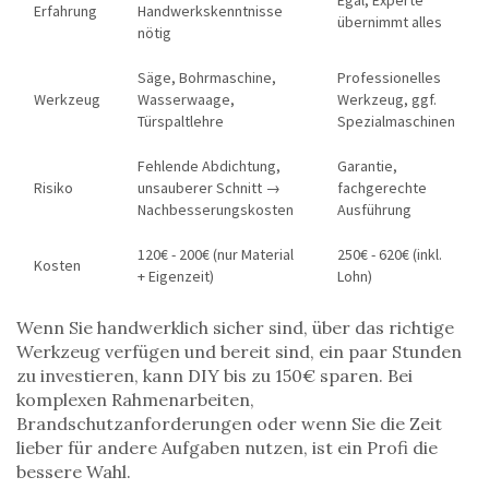
Egal, Experte
Erfahrung
Handwerkskenntnisse
übernimmt alles
nötig
Säge, Bohrmaschine,
Professionelles
Werkzeug
Wasserwaage,
Werkzeug, ggf.
Türspaltlehre
Spezialmaschinen
Fehlende Abdichtung,
Garantie,
Risiko
unsauberer Schnitt →
fachgerechte
Nachbesserungskosten
Ausführung
120€ - 200€ (nur Material
250€ - 620€ (inkl.
Kosten
+ Eigenzeit)
Lohn)
Wenn Sie handwerklich sicher sind, über das richtige
Werkzeug verfügen und bereit sind, ein paar Stunden
zu investieren, kann DIY bis zu 150€ sparen. Bei
komplexen Rahmenarbeiten,
Brandschutzanforderungen oder wenn Sie die Zeit
lieber für andere Aufgaben nutzen, ist ein Profi die
bessere Wahl.