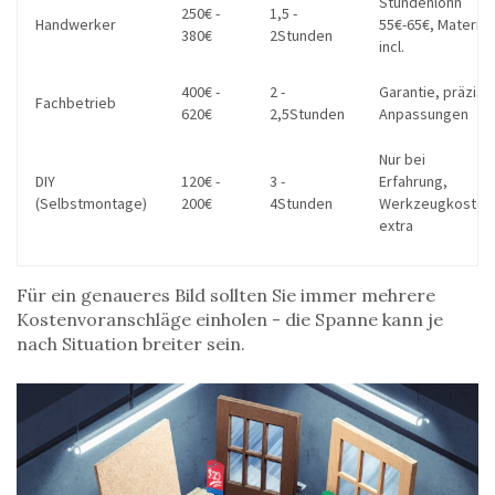
Stundenlohn
250€ -
1,5 -
Handwerker
55€-65€, Material
380€
2Stunden
incl.
400€ -
2 -
Garantie, präzise
Fachbetrieb
620€
2,5Stunden
Anpassungen
Nur bei
DIY
120€ -
3 -
Erfahrung,
(Selbstmontage)
200€
4Stunden
Werkzeugkosten
extra
Für ein genaueres Bild sollten Sie immer mehrere
Kostenvoranschläge einholen - die Spanne kann je
nach Situation breiter sein.