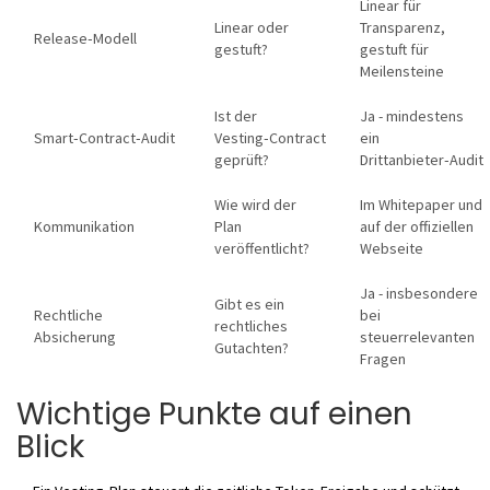
Linear für
Linear oder
Transparenz,
Release‑Modell
gestuft?
gestuft für
Meilensteine
Ist der
Ja - mindestens
Smart‑Contract‑Audit
Vesting‑Contract
ein
geprüft?
Drittanbieter‑Audit
Wie wird der
Im Whitepaper und
Kommunikation
Plan
auf der offiziellen
veröffentlicht?
Webseite
Ja - insbesondere
Gibt es ein
Rechtliche
bei
rechtliches
Absicherung
steuerrelevanten
Gutachten?
Fragen
Wichtige Punkte auf einen
Blick