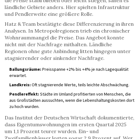
die Preise stabil blieben oder leicht stiegen, sahen es
ländliche Gebiete anders. Hier spielten Infrastruktur
und Pendlerweite eine größere Rolle.
Hatz & Team bestätigte diese Differenzierung in ihren
Analysen. In Metropolregionen trieb ein chronischer
Wohnraummangel die Preise. Das Angebot konnte
nicht mit der Nachfrage mithalten. Ländliche
Regionen ohne gute Anbindung litten hingegen unter
stagnierender oder sinkender Nachfrage.
Ballungsräume:
Preisspanne +2% bis +4% je nach Lagequalität
erwartet.
Landkreis:
Oft stagnierende Werte, teils leichte Abschwächung.
Pendlereffekt:
Städte im Umland profitierten von Menschen, die
aus Großstädten aussuchten, wenn die Lebenshaltungskosten dort
zu hoch wurden.
Das Institut der Deutschen Wirtschaft dokumentierte,
dass Eigentumswohnungen im ersten Quartal 2025
um 1,1 Prozent teurer wurden. Ein- und
Zweifamilienhäuser legten sogar 2,9 Prozent auf. Wer